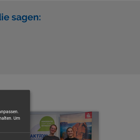
ie sagen:
 anpassen.
halten.
Um