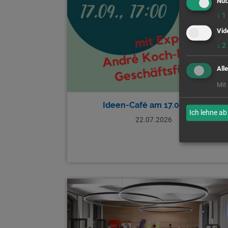
Nut
↓
1
Vid
↓
2
All
Mit
Ideen-Café am 17.09.2026
Ich lehne ab
22.07.2026