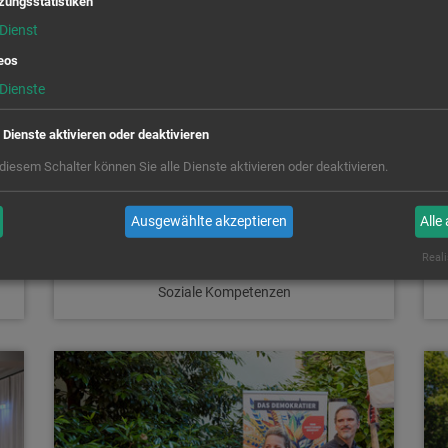
zungsstatistiken
Dienst
eos
Dienste
e Dienste aktivieren oder deaktivieren
 diesem Schalter können Sie alle Dienste aktivieren oder deaktivieren.
Couragierte Kinder - Ferienzeit nicht
Ausgewählte akzeptieren
Alle
immer Erholungszeit
21.07.2026
Reali
Soziale Kompetenzen