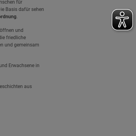
enschen
für
Die Basis dafür sehen
dordnung
.
röffnen und
ie friedliche
hen und gemeinsam
e und Erwachsene in
Geschichten aus