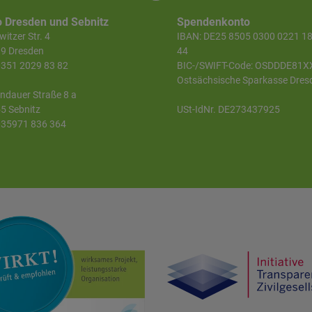
o Dresden und Sebnitz
Spendenkonto
itzer Str. 4
IBAN: DE25 8505 0300 0221 1
9 Dresden
44
 0351 2029 83 82
BIC-/SWIFT-Code: OSDDDE81X
Ostsächsische Sparkasse Dres
ndauer Straße 8 a
5 Sebnitz
USt-IdNr. DE273437925
 035971 836 364