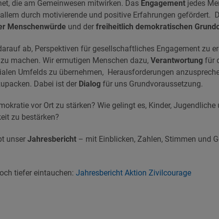
et, die am Gemeinwesen mitwirken. Das
Engagement
jedes M
allem durch motivierende und positive Erfahrungen gefördert. 
er Menschenwürde
und der
freiheitlich demokratischen Grun
darauf ab, Perspektiven für gesellschaftliches Engagement zu e
r zu machen. Wir ermutigen Menschen dazu,
Verantwortung
für d
ozialen Umfelds zu übernehmen, Herausforderungen anzusprec
upacken. Dabei ist der
Dialog
für uns Grundvoraussetzung.
okratie vor Ort zu stärken? Wie gelingt es, Kinder, Jugendlich
keit zu bestärken?
bt unser
Jahresbericht
– mit Einblicken, Zahlen, Stimmen und 
och tiefer eintauchen:
Jahresbericht Aktion Zivilcourage