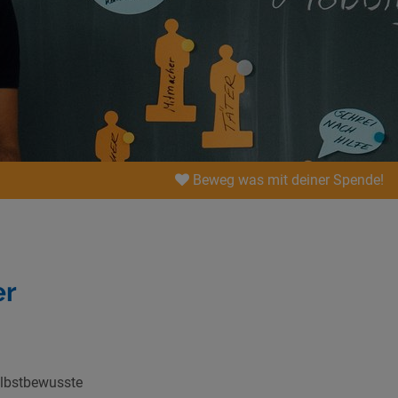
Beweg was mit deiner Spende!
er
lbstbewusste