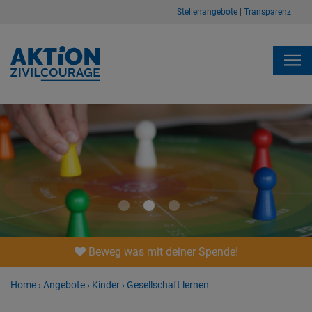
Stellenangebote
|
Transparenz
1
2
3
Beweg was mit deiner Spende!
Home
›
Angebote
›
Kinder
›
Gesellschaft lernen