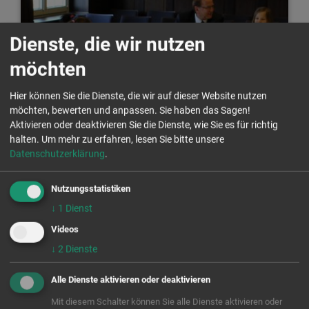
Dienste, die wir nutzen
möchten
Hier können Sie die Dienste, die wir auf dieser Website nutzen
möchten, bewerten und anpassen. Sie haben das Sagen!
Aktivieren oder deaktivieren Sie die Dienste, wie Sie es für richtig
halten.
Um mehr zu erfahren, lesen Sie bitte unsere
Planspiel "Stadtrat"
Datenschutzerklärung
.
Kinder lernen wie Entscheidungen im Stadtrat getroffen
werden
Nutzungsstatistiken
↓
1
Dienst
Videos
↓
2
Dienste
Alle Dienste aktivieren oder deaktivieren
Mit diesem Schalter können Sie alle Dienste aktivieren oder