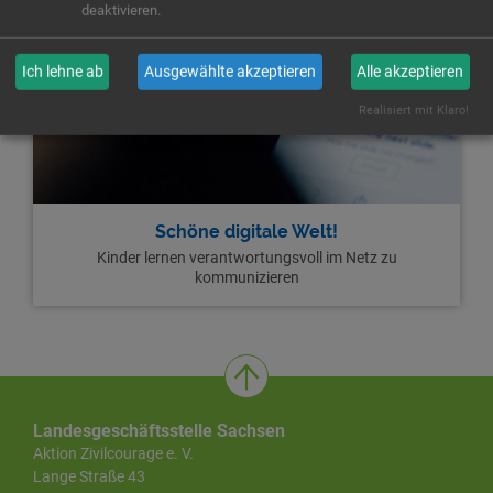
deaktivieren.
Ich lehne ab
Ausgewählte akzeptieren
Alle akzeptieren
Realisiert mit Klaro!
Schöne digitale Welt!
Kinder lernen verantwortungsvoll im Netz zu
kommunizieren
Landesgeschäftsstelle Sachsen
Aktion Zivilcourage e. V.
Lange Straße 43