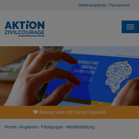
Stellenangebote
|
Transparenz
Beweg was mit deiner Spende!
Home
›
Angebote
›
Pädagogen
›
Medienbildung