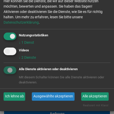
Hier können Sie die Dienste, die wir auf dieser Website nutzen
möchten, bewerten und anpassen. Sie haben das Sagen!
Aktivieren oder deaktivieren Sie die Dienste, wie Sie es für richtig
halten.
Um mehr zu erfahren, lesen Sie bitte unsere
Datenschutzerklärung
.
Nutzungsstatistiken
↓
1
Dienst
Videos
Anne Neuber
Bianca Heitzer
↓
2
Dienste
Referentin
Referentin
Goodbye Hate Speech
Markt der Kulturen
, Workshop-
Alle Dienste aktivieren oder deaktivieren
Anfragen und Koordination
Tel. 0351 202 983 81
Mit diesem Schalter können Sie alle Dienste aktivieren oder
Weiterbildungsforum
a.neuber@aktion-
deaktivieren.
Ehrenamt
zivilcourage.de
Tel. 0176 - 1371 4221
Ich lehne ab
Ausgewählte akzeptieren
Alle akzeptieren
b.heitzer@aktion-
zivilcourage.de
Realisiert mit Klaro!
Anfrage