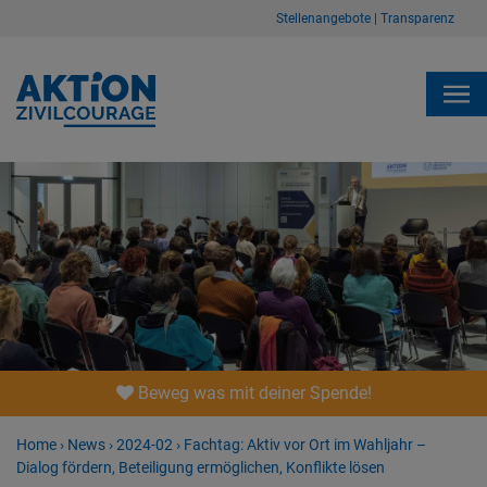
Stellenangebote
|
Transparenz
Beweg was mit deiner Spende!
Home
›
News
›
2024-02
›
Fachtag: Aktiv vor Ort im Wahljahr –
Dialog fördern, Beteiligung ermöglichen, Konflikte lösen