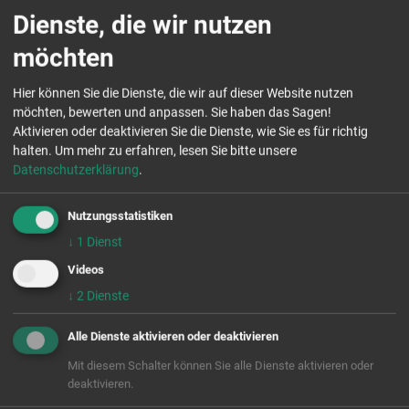
(kommunale) Räume und Technik“, „bessere juristische
Dienste, die wir nutzen
Rahmenbedingungen bei Bedrohungen“ sowie „mehr
möchten
Miteinander der verschiedenen zivilgesellschaftlichen
und kommunalen Akteure“.
Hier können Sie die Dienste, die wir auf dieser Website nutzen
möchten, bewerten und anpassen. Sie haben das Sagen!
Aktivieren oder deaktivieren Sie die Dienste, wie Sie es für richtig
Fazit
halten.
Um mehr zu erfahren, lesen Sie bitte unsere
Datenschutzerklärung
.
Die große Zahl an Teilnehmenden – wir hatten mit 80
geplant, 120 sind gekommen – sowie das
Nutzungsstatistiken
überwältigende Feedback unterstreichen deutlich die
Notwendigkeit, auch zukünftig Vernetzungs- und
↓
1
Dienst
Weiterbildungsmöglichkeiten wie diesen Fachtag
Videos
anzubieten. Zivilgesellschaftliche, kommunale und
↓
2
Dienste
politische Akteurinnen und Akteure haben den Willen,
Lösungen für die derzeitigen gesellschaftlichen
Alle Dienste aktivieren oder deaktivieren
Konflikte zu suchen und konstruktive Beteiligungs- und
Mit diesem Schalter können Sie alle Dienste aktivieren oder
Dialogformate zu entwickeln. Wir wollen sie dabei
deaktivieren.
gerne unterstützen!