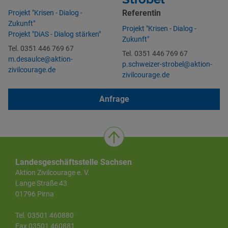
Referentin
Projekt "Krisen - Dialog -
Zukunft"
Projekt "Krisen - Dialog -
Projekt "DiAS - Dialog stärken"
Zukunft"
Tel. 0351 446 769 67
Tel. 0351 446 769 67
m.desaulce@aktion-
p.schweizer-strobel@aktion-
zivilcourage.de
zivilcourage.de
Anfrage
Landesgeschäftsstelle Sachsen
Aktion Zivilcourage e. V.
Lange Straße 43
01796 Pirna
Tel. 03501 460880
Fax 03501 460881