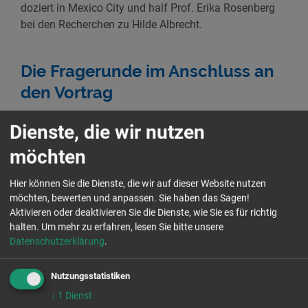
doziert in Mexico City und half Prof. Erika Rosenberg
bei den Recherchen zu Hilde Albrecht.
Die Fragerunde im Anschluss an
den Vortrag
Nachdem das Publikum sich mehrmals für den
Dienste, die wir nutzen
anregenden Vortrag bedankte, wurden Fragen an Erika
möchten
Rosenberg gestellt und es entstand eine rege
Diskussion. Erika Rosenberg konnte auch hier einen
Hier können Sie die Dienste, die wir auf dieser Website nutzen
Einblick in die, für Hilde Albrecht selbst, gefährlichen
möchten, bewerten und anpassen. Sie haben das Sagen!
Taten der intelligenten und empathischen, aber bisher
Aktivieren oder deaktivieren Sie die Dienste, wie Sie es für richtig
weitgehend unbekannten Geheimagentin geben. Es
halten.
Um mehr zu erfahren, lesen Sie bitte unsere
wurde deutlich, dass ein reges Interesse insbesondere
Datenschutzerklärung
.
an Beweggründen und Motiven der Hilde Albrecht
bestand. Deutlich wurde aber auch, dass die Antworten
Nutzungsstatistiken
auf viele Fragen erst durch weitere
↓
1
Dienst
Forschungsbemühungen gegeben werden können.