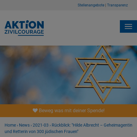
Stellenangebote
|
Transparenz
Beweg was mit deiner Spende!
Home
›
News
›
2021-03
›
Rückblick: "Hilde Albrecht – Geheimagentin
und Retterin von 300 jüdischen Frauen"