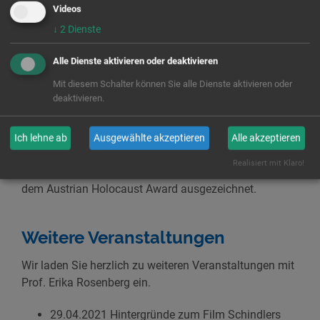
Videos
↓
2
Dienste
Starke Frauen
Alle Dienste aktivieren oder deaktivieren
Als Tochter von nach Argentinien geflohenen jüdischen
Mit diesem Schalter können Sie alle Dienste aktivieren oder
Holocaust Überlebenden recherchiert Prof. Erika
deaktivieren.
Rosenberg über das Leben und Wirken stiller Heldinnen
und starker Frauen des 20. Jahrhunderts, denn „es
waren auch Frauen, die sich für die Demokratie,
Ich lehne ab
Ausgewählte akzeptieren
Alle akzeptieren
Gerechtigkeit und Freiheit eingesetzt haben“. Prof.
Realisiert mit Klaro!
Rosenberg wurde mit dem Bundesverdienstkreuz und
dem Austrian Holocaust Award ausgezeichnet.
Weitere Veranstaltungen
Wir laden Sie herzlich zu weiteren Veranstaltungen mit
Prof. Erika Rosenberg ein.
29.04.2021 Hintergründe zum Film Schindlers