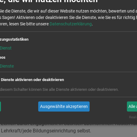
papiers „Bildungsland Sachsen 2030“ werden durch die Koordinie
ie die Dienste, die wir auf dieser Website nutzen möchten, bewerten und
 Sachsen (KLE) Formate entwickelt, die Schülerinnen und Schüle
 Sagen! Aktivieren oder deaktivieren Sie die Dienste, wie Sie es für richtig 
 zur Selbstwirksamkeit befähigen und fürs Lernen begeistern sol
ren, lesen Sie bitte unsere
Datenschutzerklärung
.
is 12. August möglich
zungsstatistiken
Dienst
rogramm des Landesnetzwerktreffens finden Sie auf der Webse
eos
e Lernen durch Engagement:
www.kle-sachsen.de
Dienste
Link können Sie sich bis zum 12. August 2024 anmelden:
e Dienste aktivieren oder deaktivieren
landesnetzwerktreffen-kle-sachsen-2024
 diesem Schalter können Sie alle Dienste aktivieren oder deaktivieren.
ummer im Fortbildungskatalog des Landesamtes für Schule und
Ausgewählte akzeptieren
Alle
Tagungsbeitrag. Verpflegungs-, Programm- und Materialkosten w
Reali
e Lernen durch Engagement in Sachsen übernommen. Kosten für
e Lehrkraft/jede Bildungseinrichtung selbst.