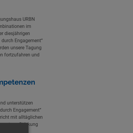
Tagungshaus URBN
ombinationen im
r diesjährigen
en durch Engagement“
erden unsere Tagung
en fortzufahren und
kompetenzen
und unterstützen
en durch Engagement“
richt mit alltäglichen
zept zur Stärkung
len“ und des