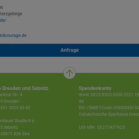
is
terzgebirge
.de/
vilcourage.de
Anfrage
o Dresden und Sebnitz
Spendenkonto
itzer Str. 4
IBAN: DE25 8505 0300 0221 1
9 Dresden
44
 0351 2029 83 82
BIC-/SWIFT-Code: OSDDDE81X
Ostsächsische Sparkasse Dres
ndauer Straße 8 a
5 Sebnitz
USt-IdNr. DE273437925
 035971 836 364