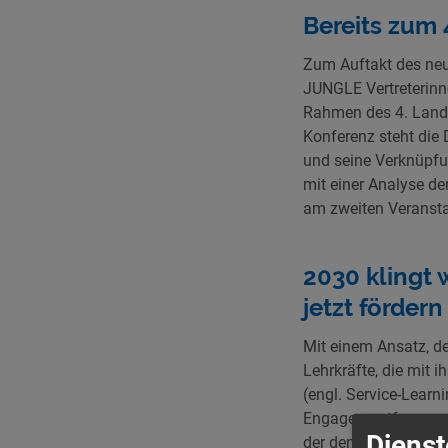
Bereits zum 
Zum Auftakt des neu
JUNGLE Vertreterinn
Rahmen des 4. Lande
Konferenz steht die
und seine Verknüpfu
mit einer Analyse d
am zweiten Veransta
2030 klingt 
jetzt förder
Mit einem Ansatz, de
Lehrkräfte, die mit 
(engl. Service-Learni
Engagementformen ve
Dienst
der demokratischen 