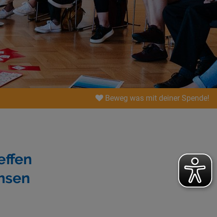
Beweg was mit deiner Spende!
effen
hsen