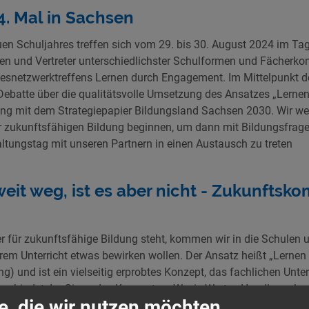
4. Mal in Sachsen
en Schuljahres treffen sich vom 29. bis 30. August 2024 im 
en und Vertreter unterschiedlichster Schulformen und Fächerk
snetzwerktreffens Lernen durch Engagement. Im Mittelpunkt de
 Debatte über die qualitätsvolle Umsetzung des Ansatzes „Lern
ng mit dem Strategiepapier Bildungsland Sachsen 2030. Wir w
er zukunftsfähigen Bildung beginnen, um dann mit Bildungsfrag
ltungstag mit unseren Partnern in einen Austausch zu treten
weit weg, ist es aber nicht - Zukunfts
n
r für zukunftsfähige Bildung steht, kommen wir in die Schulen 
ihrem Unterricht etwas bewirken wollen. Der Ansatz heißt „Lern
ng) und ist ein vielseitig erprobtes Konzept, das fachlichen Unter
rbindet. Im Sinne des Konzeptes „W wie Werte - Handlungskon
e, die wir nutzen möchten
Schulentwicklung und politischen Bildung an sächsischen Schu