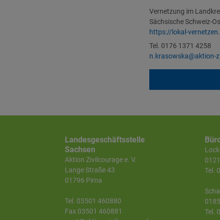
Vernetzung im Landkre
Sächsische Schweiz-Os
https://lokal-vernetzen
Tel. 0176 1371 4258
n.krasowska@aktion-zi
Landesgeschäftsstelle
Bür
Sachsen
Lockw
Aktion Zivilcourage e. V.
0121
Lange Straße 43
Tel.
01796 Pirna
Scha
Tel. 03501 460880
0185
Fax 03501 460881
Tel.