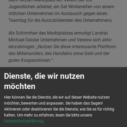
Jugendlichen arbeitet, ein Set Winterreifen von einem
örtlichen Unternehmen im Austausch gegen einen
Teamtag für die Auszubildenden des Unternehmens.
Als Schirmherr des Marktplatzes ermutigt Landrat
Michael Geisler Unternehmen und Vereine sich aktiv
einzubringen:
„Nutzen Sie diese interessante Plattform
des Miteinanders, des Handelns ohne Geld und der
guten Kooperationen.“
Die Organisation des Marktplatzes ist selbst ein
Dienste, die wir nutzen
Beispiel für das Zusammenspiel von Gemeinwohl und
möchten
Wirtschaft. Die Ostsächsische Sparkasse Dresden, das
Landratsamt und die Aktion Zivilcourage e.V. bringen
Hier können Sie die Dienste, die wir auf dieser Website nutzen
ihre jeweiligen Kompetenzen bei der Vorbereitung des
möchten, bewerten und anpassen. Sie haben das Sagen!
Markplatzes ein.
Aktivieren oder deaktivieren Sie die Dienste, wie Sie es für richtig
halten.
Um mehr zu erfahren, lesen Sie bitte unsere
Für das leibliche Wohl während der Veranstaltung ist
Datenschutzerklärung
.
mit einer alkoholfreien Cocktailbar und Verpflegung