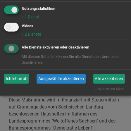
gesorgt. Interessierte Unternehmen und Vereine melden
Nutzungsstatistiken
sich bitte
bis zum 27. Oktober 2023
unter
↓
1
Dienst
https://eveeno.com/marktplatzgutegeschaefte
an. Wer
Videos
sich im Vorfeld zu seinen Tauschmöglichkeiten
beraten lassen will oder Fragen zum
↓
2
Dienste
Veranstaltungsformat hat, kann sich an Sarah
Alle Dienste aktivieren oder deaktivieren
Junghans wenden.
Mit diesem Schalter können Sie alle Dienste aktivieren oder
E-Mail:
lokal-vernetzen@aktion-zivilcourage.de
deaktivieren.
Telefon: 0176 1371 42 58
Ich lehne ab
Ausgewählte akzeptieren
Alle akzeptieren
Förderhinweis
Realisiert mit Klaro!
Diese Maßnahme wird mitfinanziert mit Steuermitteln
auf Grundlage des vom Sächsischen Landtag
beschlossenen Haushaltes im Rahmen des
Landesprogrammes "Weltoffenes Sachsen" und des
Bundesprogrammes "Demokratie Leben!".