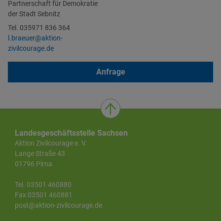
Partnerschaft für Demokratie
der Stadt Sebnitz
Tel. 035971 836 364
l.braeuer@aktion-
zivilcourage.de
Anfrage
Landesgeschäftsstelle Sachsen
Aktion Zivilcourage e. V.
Lange Straße 43
01796 Pirna
Tel. 03501 460880
Fax 03501 460881
post@aktion-zivilcourage.de