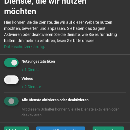
Dienste, die wir nutzen
möchten
Hier können Sie die Dienste, die wir auf dieser Website nutzen
möchten, bewerten und anpassen. Sie haben das Sagen!
Aktivieren oder deaktivieren Sie die Dienste, wie Sie es für richtig
halten.
Um mehr zu erfahren, lesen Sie bitte unsere
Datenschutzerklärung
.
Nutzungsstatistiken
↓
1
Dienst
Videos
↓
2
Dienste
Alle Dienste aktivieren oder deaktivieren
Mit diesem Schalter können Sie alle Dienste aktivieren oder
Der Besuch im Sebnitzer Büro war gekrönt mit dem
deaktivieren.
schönsten Winterwetter, und der Besuch war für das
gesamte Team stärkend.