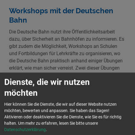
Workshops mit der Deutschen
Bahn
Die Deutsche Bahn nutzt ihre Öffentlichkeitsarbeit
dazu, über Sicherheit an Bahnhöfen zu informieren. Es
gibt zudem die Möglichkeit, Workshops an Schulen
und Fortbildungen für Lehrkräfte zu organisieren, wo
die Deutsche Bahn praktisch anhand einiger Übungen
erklärt, wie man sicher verreist. Zwei dieser Übungen
findet ihr auch in unserem Film!
Dienste, die wir nutzen
möchten
Film zeigt Einblick in die
Präventionsarbeit der Deutschen
Hier können Sie die Dienste, die wir auf dieser Website nutzen
möchten, bewerten und anpassen. Sie haben das Sagen!
Bahn
Aktivieren oder deaktivieren Sie die Dienste, wie Sie es für richtig
halten.
Um mehr zu erfahren, lesen Sie bitte unsere
Wieso darf ich keinen Luftballon mit in den Bahnhof
Datenschutzerklärung
.
nehmen? Wie sieht die Ausbildung im Bereich