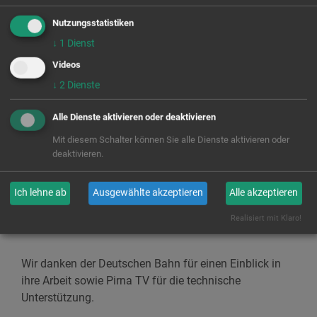
Sicherheit bei der Deutschen Bahn aus? Und wie geht
Nutzungsstatistiken
die Deutsche Bahn mit Vandalismus an den Zügen und
↓
1
Dienst
den Bahnanlagen um? Diese und weitere Antworten
bekommt ihr in unserem Film!
Videos
↓
2
Dienste
Bleibt neugierig und gespannt!
Alle Dienste aktivieren oder deaktivieren
Mit diesem Schalter können Sie alle Dienste aktivieren oder
deaktivieren.
Möchten Sie von
Youtube
bereitgestellte externe Inhalte laden?
Ich lehne ab
Ausgewählte akzeptieren
Alle akzeptieren
Ja
Realisiert mit Klaro!
Wir danken der Deutschen Bahn für einen Einblick in
ihre Arbeit sowie Pirna TV für die technische
Unterstützung.