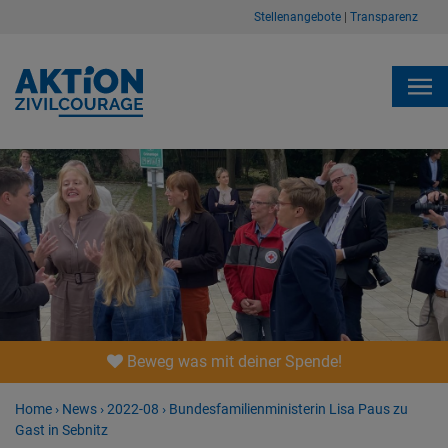
Stellenangebote
|
Transparenz
Beweg was mit deiner Spende!
Home
›
News
›
2022-08
›
Bundesfamilienministerin Lisa Paus zu
Gast in Sebnitz