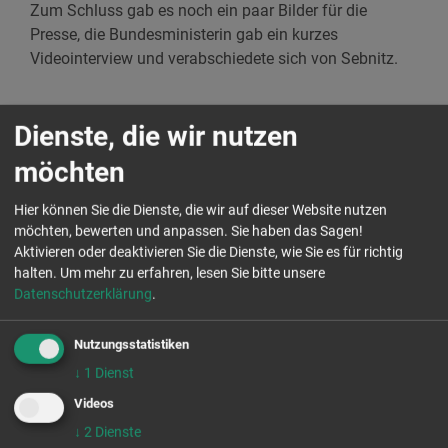
Zum Schluss gab es noch ein paar Bilder für die
Presse, die Bundesministerin gab ein kurzes
Videointerview und verabschiedete sich von Sebnitz.
Fazit
Dienste, die wir nutzen
möchten
Auch wenn der Besuch der Ministerin recht kurz war, so
inspirierte er die engagierten Menschen, weiter zu
Hier können Sie die Dienste, die wir auf dieser Website nutzen
machen und sich stetig für ihre Region einzusetzen.
möchten, bewerten und anpassen. Sie haben das Sagen!
Bei gemütlichen Gesprächen mit Kaffee und Gebäck
Aktivieren oder deaktivieren Sie die Dienste, wie Sie es für richtig
wurden im Anschluss an den Besuch schon wieder
halten.
Um mehr zu erfahren, lesen Sie bitte unsere
neue Pläne geschmiedet. Austauschformate,
Datenschutzerklärung
.
Informationsveranstaltungen und Feste für und von
Sebnitzer:innen stehen im Herbst auf dem Programm
Nutzungsstatistiken
der Aktion Zivilcourage e.V. in Sebnitz.
↓
1
Dienst
Videos
Frag uns
↓
2
Dienste