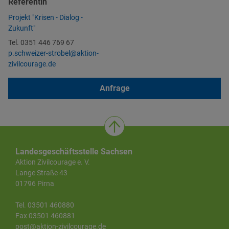
Referentin
Projekt "Krisen - Dialog -
Zukunft"
Tel. 0351 446 769 67
p.schweizer-strobel@aktion-
zivilcourage.de
Anfrage
Landesgeschäftsstelle Sachsen
Aktion Zivilcourage e. V.
Lange Straße 43
01796 Pirna
Tel. 03501 460880
Fax 03501 460881
post@aktion-zivilcourage.de