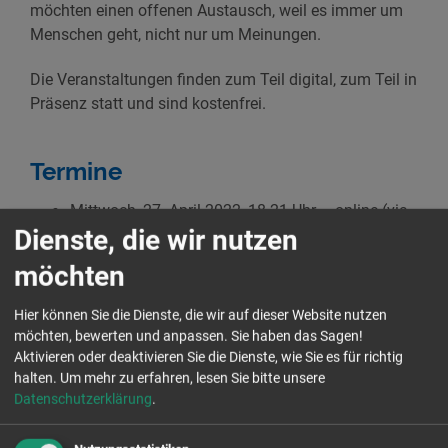
möchten einen offenen Austausch, weil es immer um
Menschen geht, nicht nur um Meinungen.
Die Veranstaltungen finden zum Teil digital, zum Teil in
Präsenz statt und sind kostenfrei.
Termine
Mittwoch, 27. April 2022, 18-21 Uhr – online (via
Dienste, die wir nutzen
ZOOM)
zur
Anmeldung
möchten
Freitag, 6. Mai 2022, 18-21 Uhr – analog im
Deutschen Hygiene-Museum Dresden
Hier können Sie die Dienste, die wir auf dieser Website nutzen
zur
Anmeldung
möchten, bewerten und anpassen. Sie haben das Sagen!
Donnerstag, 9. Juni 2022, 18-21 Uhr - analog im
Aktivieren oder deaktivieren Sie die Dienste, wie Sie es für richtig
Deutschen Hygiene-Museum Dresden
halten.
Um mehr zu erfahren, lesen Sie bitte unsere
Datenschutzerklärung
.
(bei schönem Wetter im Freien)
zur
Anmeldung