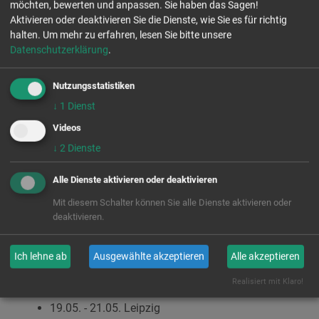
möchten, bewerten und anpassen. Sie haben das Sagen!
inhaltliches Wissen, sondern auch methodische sowie
Aktivieren oder deaktivieren Sie die Dienste, wie Sie es für richtig
soziale Kompetenzen, mit denen sie anschließend in
halten.
Um mehr zu erfahren, lesen Sie bitte unsere
einer „Werkstatt“ einen eigenen interaktiven und
Datenschutzerklärung
.
multimedialen Workshop für ihre Mitschüler:innen
gestalten können.
Nutzungsstatistiken
↓
1
Dienst
Da Hassbotschaften und Falschnachrichten im Netz,
Videos
auch einen Nährboden für Extremismus bieten, möchte
das Angebot von "Goodbye Hate Speech" auf diesem
↓
2
Dienste
Weg dazu beitragen, dass sich das Wissen um
Handlungsoptionen gegen diese Erscheinungsformen
Alle Dienste aktivieren oder deaktivieren
im digitalen Raum unter jungen Menschen
Mit diesem Schalter können Sie alle Dienste aktivieren oder
multipliziert.
deaktivieren.
Ich lehne ab
Ausgewählte akzeptieren
Alle akzeptieren
Termine 2022 und Anmeldung
Realisiert mit Klaro!
12.05. - 14.05. Dresden
19.05. - 21.05. Leipzig