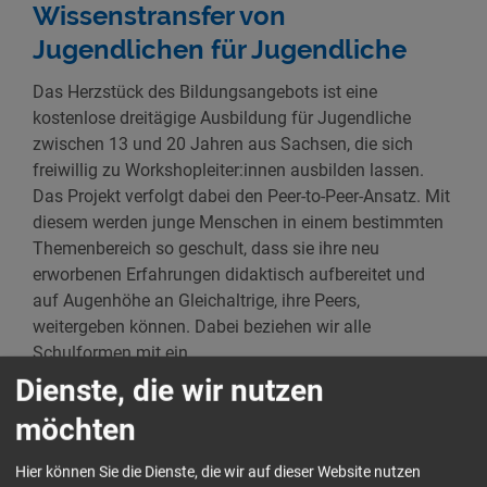
Wissenstransfer von
Jugendlichen für Jugendliche
Das Herzstück des Bildungsangebots ist eine
kostenlose dreitägige Ausbildung für Jugendliche
zwischen 13 und 20 Jahren aus Sachsen, die sich
freiwillig zu Workshopleiter:innen ausbilden lassen.
Das Projekt verfolgt dabei den Peer-to-Peer-Ansatz. Mit
diesem werden junge Menschen in einem bestimmten
Themenbereich so geschult, dass sie ihre neu
erworbenen Erfahrungen didaktisch aufbereitet und
auf Augenhöhe an Gleichaltrige, ihre Peers,
weitergeben können. Dabei beziehen wir alle
Schulformen mit ein.
Dienste, die wir nutzen
Die Teilnehmenden unserer Peer-Ausbildungen setzen
möchten
sich neben den inhaltlichen Hauptthemen auch mit
Moderation und verschiedenen Methoden auseinander.
Hier können Sie die Dienste, die wir auf dieser Website nutzen
Dadurch erhalten die Jugendlichen nicht nur