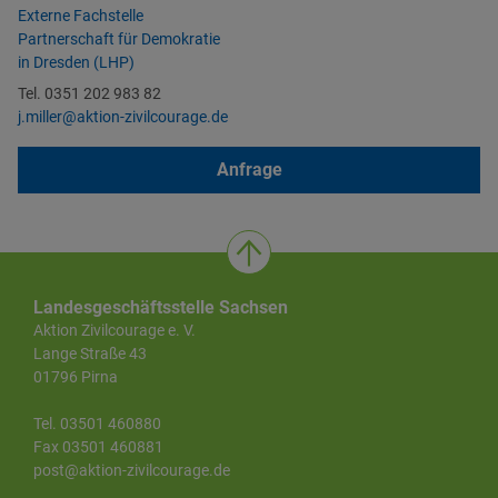
Externe Fachstelle
Partnerschaft für Demokratie
in Dresden (LHP)
Tel. 0351 202 983 82
j.miller@aktion-zivilcourage.de
Anfrage
Landesgeschäftsstelle Sachsen
Aktion Zivilcourage e. V.
Lange Straße 43
01796 Pirna
Tel. 03501 460880
Fax 03501 460881
post@aktion-zivilcourage.de