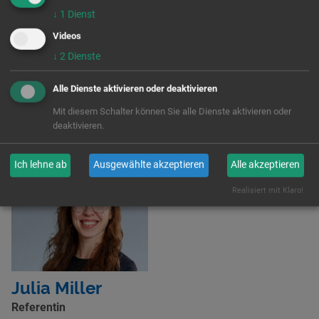
Ansprechpartnerin
↓
1
Dienst
Für Fragen zum Projekt steht Ihnen Julia Miller,
Videos
j.miller@aktion-zivilcourage.de
, 03501 460 880 gern
↓
2
Dienste
zur Verfügung.
Alle Dienste aktivieren oder deaktivieren
Mit diesem Schalter können Sie alle Dienste aktivieren oder
Frag uns
deaktivieren.
Ich lehne ab
Ausgewählte akzeptieren
Alle akzeptieren
Realisiert mit Klaro!
Julia Miller
Referentin