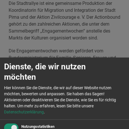
Die Stadtrallye ist eine gemeinsame Produktion der
Koordinatorin für Migration und Integration der Stadt
Pirna und der Aktion Zivilcourage e. V. Der Actionbound
gehört zu den zahlreichen Aktionen, die unter dem
Sammelbegriff „Engagementwochen“ anstelle des
Markts der Kulturen organisiert worden sind.
Die Engagementwochen werden gefördert vom
Bundesministerium für Familie, Senioren, Frauen und
Dienste, die wir nutzen
Jugend im Rahmen des Bundesprogramms
„Demokratie leben!“ und aus Mitteln des Freistaates
möchten
Sachsen. Diese Maßnahme wird mitfinanziert mit
Steuermitteln auf Grundlage des vom Sächsischen
Hier können Sie die Dienste, die wir auf dieser Website nutzen
Landtag beschlossenen Haushaltes. Die
möchten, bewerten und anpassen. Sie haben das Sagen!
Veröffentlichung stellt keine Meinungsäußerung des
Aktivieren oder deaktivieren Sie die Dienste, wie Sie es für richtig
BMFSFJ oder des BAFzA dar. Für inhaltliche Aussagen
halten.
Um mehr zu erfahren, lesen Sie bitte unsere
Datenschutzerklärung
.
tragen die Autorinnen und Autoren die Verantwortung.
Nutzungsstatistiken