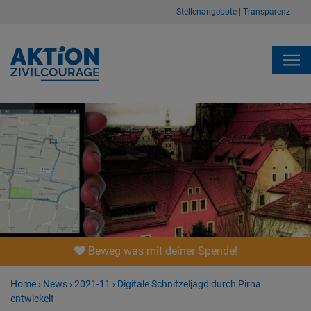
Stellenangebote
|
Transparenz
Beweg was mit deiner Spende!
Home
›
News
›
2021-11
›
Digitale Schnitzeljagd durch Pirna
entwickelt