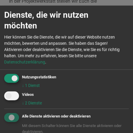
In der Projektwerkstatt stellen wir Euch die
Zukunftsstadt und die Partnerschaft für Demokratie
Dienste, die wir nutzen
vor, geben Euch Raum zum Austausch und
unterstützen Euch zu folgenden Themen:
möchten
Was ist ein nachhaltiges Projekt?
Hier können Sie die Dienste, die wir auf dieser Website nutzen
Wie wird aus meiner Idee ein konkretes Projekt?
möchten, bewerten und anpassen. Sie haben das Sagen!
Wie manage ich mein Projekt erfolgreich mit
Aktivieren oder deaktivieren Sie die Dienste, wie Sie es für richtig
halten.
Um mehr zu erfahren, lesen Sie bitte unsere
Zeitplänen, und Maßnahmenplänen?
Datenschutzerklärung
.
Wie stelle ich einen Finanzierungsplan auf und
welche Fördermöglichkeiten gibt es?
Nutzungsstatistiken
↓
1
Dienst
Eckdaten
Videos
WAS? Projektwerkstatt für alle
↓
2
Dienste
Interessierten
Alle Dienste aktivieren oder deaktivieren
WANN? 13. Juli 2021, 17:00 bis 20:00
Uhr
Mit diesem Schalter können Sie alle Dienste aktivieren oder
WO und WIE? Online per Zoom
deaktivieren.