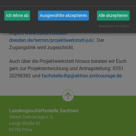
Bitte meldet Euch auf der Seite der Zukunftsstadt bis
Ich lehne ab
Ausgewählte akzeptieren
Alle akzeptieren
12. Juli 2021
an:
Realisiert mit Klaro!
https://www.zukunftsstadt-
dresden.de/termin/projektwerkstatt-juli/
. Der
Zugangslink wird zugeschickt.
Auch über die Projektwerkstatt hinaus beraten wir Euch
gern zur Projektentwicklung und Antragstellung: 0351
20298382 und
fachstelle-lhp@aktion-zivilcourage.de
.
Landesgeschäftsstelle Sachsen
Aktion Zivilcourage e. V.
Lange Straße 43
01796 Pirna