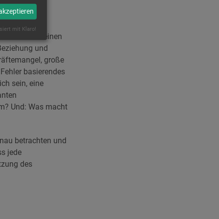
 akzeptieren
rapie
siert mit Klaro!
wortlich für einen
 Beziehung und
räftemangel, große
 Fehler basierendes
ch sein, eine
anten
em? Und: Was macht
enau betrachten und
ss jede
ützung des