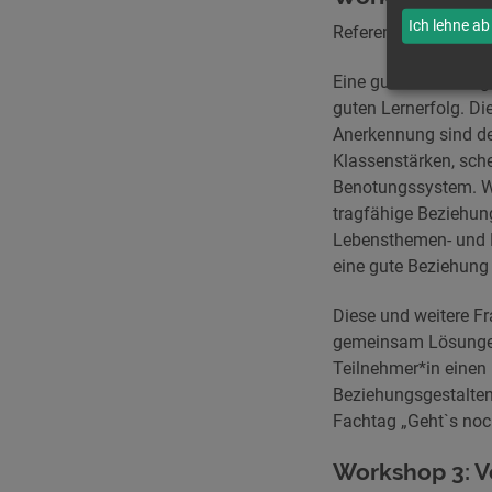
Ich lehne ab
Referentin:
Lisa Kieß
Eine gute Beziehung
guten Lernerfolg. Di
Anerkennung sind de
Klassenstärken, sche
Benotungssystem. Wie
tragfähige Beziehun
Lebensthemen- und 
eine gute Beziehun
Diese und weitere F
gemeinsam Lösungen f
Teilnehmer*in einen
Beziehungsgestalte
Fachtag „Geht`s noc
Workshop 3: V