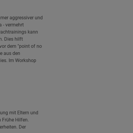
immer aggressiver und
a - vermehrt
rachtrainings kann
 Dies hilft
 vor dem "point of no
se aus den
dies. Im Workshop
ung mit Eltern und
 Frühe Hilfen.
erheiten. Der