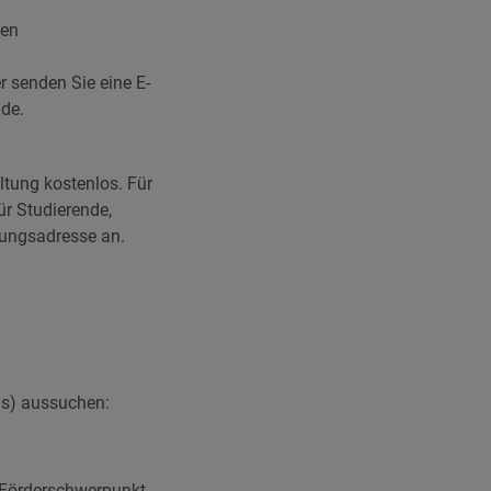
den
 senden Sie eine E-
de.
ltung kostenlos. Für
ür Studierende,
nungsadresse an.
gs) aussuchen:
m Förderschwerpunkt