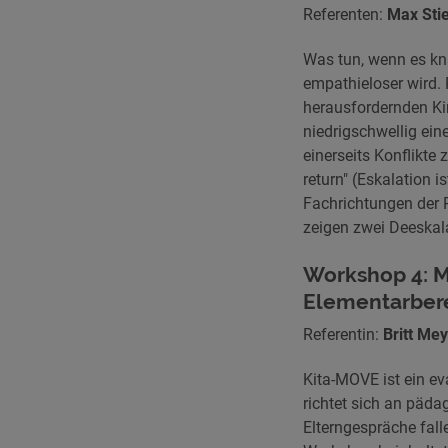
Referenten:
Max Stie
Was tun, wenn es kna
empathieloser wird. 
herausfordernden Ki
niedrigschwellig ein
einerseits Konflikte
return" (Eskalation 
Fachrichtungen der 
zeigen zwei Deeskal
Workshop 4: M
Elementarbere
Referentin:
Britt Me
Kita-MOVE ist ein e
richtet sich an päd
Elterngespräche fall