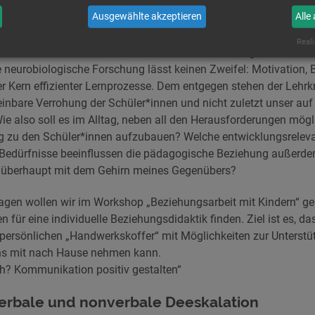
Ausgewählte akzeptieren
Alle
ling
, Geschäftsführerin Animal A.C.T. – Aktives Coaching & The
Reali
 zwischen Lehrer*innen und Schüler*innen ist maßgeblich verant
e neurobiologische Forschung lässt keinen Zweifel: Motivation,
r Kern effizienter Lernprozesse. Dem entgegen stehen der Lehrk
inbare Verrohung der Schüler*innen und nicht zuletzt unser auf
 also soll es im Alltag, neben all den Herausforderungen mögli
g zu den Schüler*innen aufzubauen? Welche entwicklungsrelev
Bedürfnisse beeinflussen die pädagogische Beziehung außerd
g überhaupt mit dem Gehirn meines Gegenübers?
ragen wollen wir im Workshop „Beziehungsarbeit mit Kindern“ g
ür eine individuelle Beziehungsdidaktik finden. Ziel ist es, da
 persönlichen „Handwerkskoffer“ mit Möglichkeiten zur Unterst
ns mit nach Hause nehmen kann.
h? Kommunikation positiv gestalten“
erbale und nonverbale Deeskalation