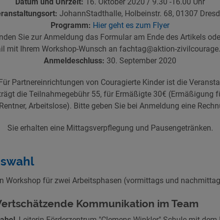
Datum und Uhrzeit:
16. Oktober 2020 / 9.30 -16.00 Uhr
ranstaltungsort:
JohannStadthalle, Holbeinstr. 68, 01307 Dres
Programm:
Hier geht es zum Flyer
den Sie zur Anmeldung das Formular am Ende des Artikels oder
il mit Ihrem Workshop-Wunsch an fachtag@aktion-zivilcourage.
Anmeldeschluss:
30. September 2020
Für Partnereinrichtungen von Couragierte Kinder ist die Veransta
trägt die Teilnahmegebühr 55, für Ermäßigte 30€ (Ermäßigung f
Rentner, Arbeitslose). Bitte geben Sie bei Anmeldung eine Rech
Sie erhalten eine Mittagsverpflegung und Pausengetränken.
swahl
en Workshop für zwei Arbeitsphasen (vormittags und nachmitta
Wertschätzende Kommunikation im Team
abel
, Leiterin Förderzentrum "Clemens Winkler" Schule mit de