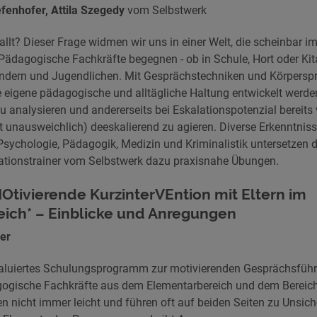
fenhofer, Attila Szegedy
vom Selbstwerk
llt? Dieser Frage widmen wir uns in einer Welt, die scheinbar 
Pädagogische Fachkräfte begegnen - ob in Schule, Hort oder Kit
ndern und Jugendlichen. Mit Gesprächstechniken und Körpersp
e eigene pädagogische und alltägliche Haltung entwickelt werden.
 zu analysieren und andererseits bei Eskalationspotenzial bereits
ist unausweichlich) deeskalierend zu agieren. Diverse Erkenntnis
Psychologie, Pädagogik, Medizin und Kriminalistik untersetzen 
ationstrainer vom Selbstwerk dazu praxisnahe Übungen.
Otivierende KurzinterVEntion mit Eltern im
ich* – Einblicke und Anregungen
yer
valuiertes Schulungsprogramm zur motivierenden Gesprächsführ
agogische Fachkräfte aus dem Elementarbereich und dem Bereich
en nicht immer leicht und führen oft auf beiden Seiten zu Unsich