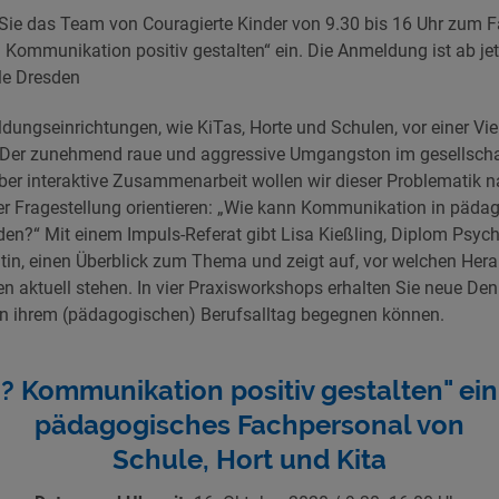
Sie das Team von Couragierte Kinder von 9.30 bis 16 Uhr zum 
– Kommunikation positiv gestalten“ ein. Die Anmeldung ist ab je
le Dresden
dungseinrichtungen, wie KiTas, Horte und Schulen, vor einer Vie
Der zunehmend raue und aggressive Umgangston im gesellscha
 Über interaktive Zusammenarbeit wollen wir dieser Problematik
ler Fragestellung orientieren: „Wie kann Kommunikation in päd
rden?“ Mit einem Impuls-Referat gibt Lisa Kießling, Diplom Psyc
in, einen Überblick zum Thema und zeigt auf, vor welchen Her
n aktuell stehen. In vier Praxisworkshops erhalten Sie neue De
n ihrem (pädagogischen) Berufsalltag begegnen können.
? Kommunikation positiv gestalten" ein
pädagogisches Fachpersonal von
Schule, Hort und Kita