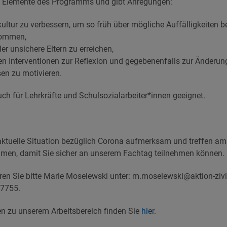
t Elemente des Programms und gibt Anregungen:
ultur zu verbessern, um so früh über mögliche Auffälligkeiten be
kommen,
er unsichere Eltern zu erreichen,
zen Interventionen zur Reflexion und gegebenenfalls zur Änderu
en zu motivieren.
ch für Lehrkräfte und Schulsozialarbeiter*innen geeignet.
aktuelle Situation bezüglich Corona aufmerksam und treffen am
men, damit Sie sicher an unserem Fachtag teilnehmen können.
ren Sie bitte Marie Moselewski unter: m.moselewski@aktion-zivi
 7755.
en zu unserem Arbeitsbereich finden Sie
hier
.