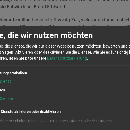
ale Entwicklung, Brand-Erbisdorf
dergartenalltag bedeutet oft wenig Zeit, vieles auf einmal ents
che zu führen, sich mit (scheinbaren) Angriffen seitens der El
e, die wir nutzen möchten
u müssen, unmotivierte Schüler vom Gegenteil überzeugen, Strei
tändnisse unter Kollegen zu verhindern, und vieles mehr. Viele
ie die Dienste, die wir auf dieser Website nutzen möchten, bewerten und
eit gesagt werden. Schnell gerät man dann in kommunikative Stol
 Sagen! Aktivieren oder deaktivieren Sie die Dienste, wie Sie es für richtig 
h ist, nicht zu kommunizieren und dass der Beziehungsaspekt in
ren, lesen Sie bitte unsere
Datenschutzerklärung
.
chwingt.
zungsstatistiken
mpathie und Antipathie um, wie mit den verschiedenen Persönl
issen über die Kommunikation? Helfen die „Vier Ohren“ in de
Dienst
sen immer dann anwenden, wenn es im Alltag besonders „heiß“ 
eos
Dienste
Kommunikation im Team erfolgreich funktionieren kann, wird 
t und an Beispielen aus dem Schulalltag einer Schule mit dem
e Dienste aktivieren oder deaktivieren
twicklung thematisiert.
 diesem Schalter können Sie alle Dienste aktivieren oder deaktivieren.
eziehungsarbeit mit Kindern