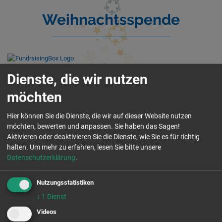
Weihnachtsspende
Dienste, die wir nutzen
möchten
Landesgeschäftsstelle Sachsen
Hier können Sie die Dienste, die wir auf dieser Website nutzen
Aktion Zivilcourage e. V.
möchten, bewerten und anpassen. Sie haben das Sagen!
Lange Straße 43
Aktivieren oder deaktivieren Sie die Dienste, wie Sie es für richtig
01796 Pirna
halten.
Um mehr zu erfahren, lesen Sie bitte unsere
Tel. 03501 460880
Datenschutzerklärung
.
Fax 03501 460881
post@aktion-zivilcourage.de
Nutzungsstatistiken
Büro Dresden und Sebnitz
↓
1
Dienst
Lockwitzer Str. 4
01219 Dresden
Videos
Tel. 0351 2029 83 82