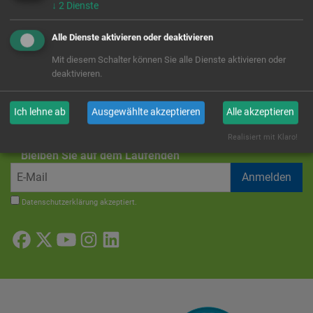
↓
2
Dienste
Schandauer Straße 8 a
01855 Sebnitz
Alle Dienste aktivieren oder deaktivieren
Tel. 035971 836 364
Mit diesem Schalter können Sie alle Dienste aktivieren oder
Spendenkonto
deaktivieren.
IBAN: DE25 8505 0300 0221 1858 44
BIC-/SWIFT-Code: OSDDDE81XXX
Ostsächsische Sparkasse Dresden
Ich lehne ab
Ausgewählte akzeptieren
Alle akzeptieren
USt-IdNr. DE273437925
Realisiert mit Klaro!
Bleiben Sie auf dem Laufenden
Datenschutzerklärung
akzeptiert.