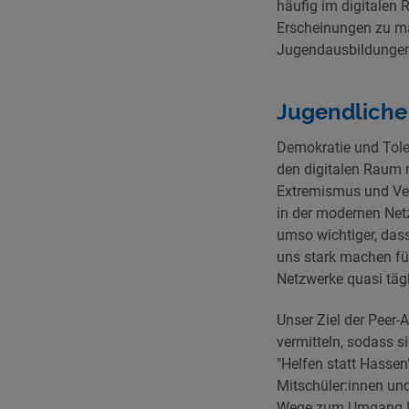
häufig im digitalen
Erscheinungen zu m
Jugendausbildungen
Jugendliche 
Demokratie und Toler
den digitalen Raum m
Extremismus und Ve
in der modernen Net
umso wichtiger, dass
uns stark machen für
Netzwerke quasi tägl
Unser Ziel der Peer
vermitteln, sodass s
"Helfen statt Hasse
Mitschüler:innen und
Wege zum Umgang Ha