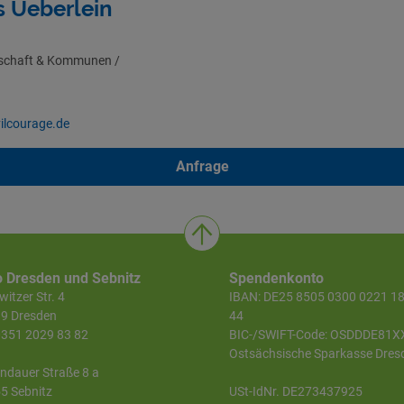
s Ueberlein
llschaft & Kommunen /
ilcourage.de
Anfrage
o Dresden und Sebnitz
Spendenkonto
itzer Str. 4
IBAN: DE25 8505 0300 0221 1
9 Dresden
44
 0351 2029 83 82
BIC-/SWIFT-Code: OSDDDE81X
Ostsächsische Sparkasse Dres
ndauer Straße 8 a
5 Sebnitz
USt-IdNr. DE273437925