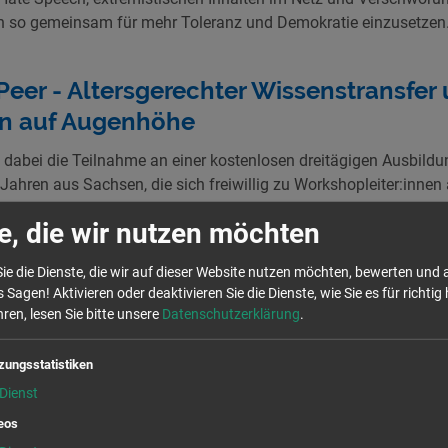
h so gemeinsam für mehr Toleranz und Demokratie einzusetzen
Peer - Altersgerechter Wissenstransfer 
n auf Augenhöhe
 dabei die Teilnahme an einer kostenlosen dreitägigen Ausbildu
ahren aus Sachsen, die sich freiwillig zu Workshopleiter:innen 
t dabei den Peer-to-Peer-Ansatz. Mit diesem werden junge Mensc
e, die wir nutzen möchten
reich so geschult, dass sie ihre neu erworbenen Erfahrungen 
Augenhöhe an Gleichaltrige, ihre Peers, weitergeben können. Dabe
ie die Dienste, die wir auf dieser Website nutzen möchten, bewerten und
.
 Sagen! Aktivieren oder deaktivieren Sie die Dienste, wie Sie es für richtig 
ren, lesen Sie bitte unsere
Datenschutzerklärung
.
nserer Peer-Ausbildungen setzen sich neben den inhaltlichen 
verschiedenen Methoden auseinander. Dadurch erhalten die Jug
zungsstatistiken
, sondern auch methodische sowie soziale Kompetenzen, mit de
Dienst
 einen eigenen interaktiven und multimedialen Workshop für ihre
eos