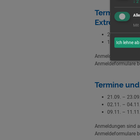
↓
2
Termine und
All
Extremismu
Mit
21.09. - 23.09.
19.10. - 21.10.
Ich lehne ab
Anmeldungen sind ab
Anmeldeformulare be
Termine un
21.09. – 23.09
02.11. – 04.11.
09.11. – 11.11
Anmeldungen sind ab
Anmeldeformulare be