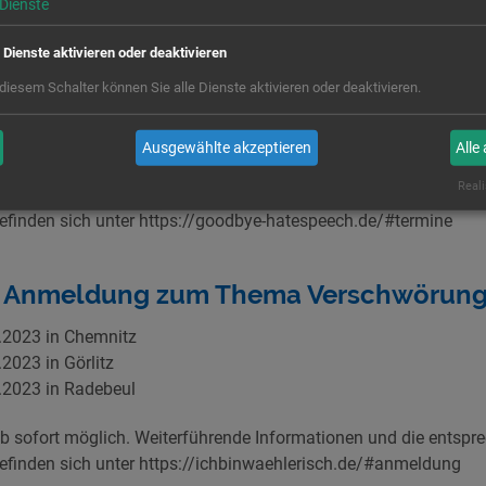
Dienste
 Anmeldung zum Thema Hassrede und 
e Dienste aktivieren oder deaktivieren
s
 diesem Schalter können Sie alle Dienste aktivieren oder deaktivieren.
 Plauen
 Pirna
Ausgewählte akzeptieren
Alle
Reali
 sofort möglich. Weiterführende Informationen und die entspr
finden sich unter https://goodbye-hatespeech.de/#termine
d Anmeldung zum Thema Verschwörun
.2023 in Chemnitz
2023 in Görlitz
.2023 in Radebeul
 sofort möglich. Weiterführende Informationen und die entspr
finden sich unter https://ichbinwaehlerisch.de/#anmeldung