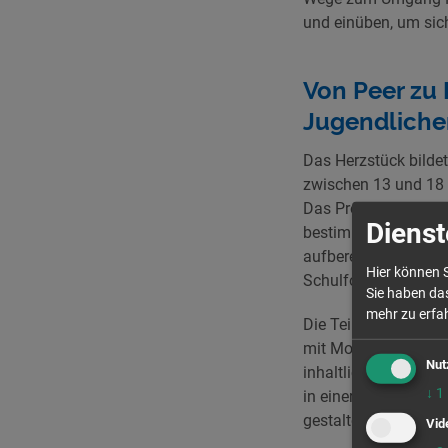
und einüben, um sic
Von Peer zu 
Jugendliche
Das Herzstück bildet
zwischen 13 und 18 J
Das Projekt verfolg
Dienst
bestimmten Themenbe
aufbereitet und auf 
Hier können S
Schulformen mit ein
Sie haben das
mehr zu erfah
Die Teilnehmenden u
mit Moderation und 
Nut
inhaltliches Wissen
↓
1
in einer „Werkstatt“
gestalten können.
Vid