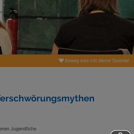
Beweg was mit deiner Spende!
 Verschwörungsmythen
enen Jugendliche