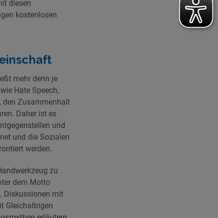
it diesen
igen kostenlosen
einschaft
ießt mehr denn je
, wie Hate Speech,
n, den Zusammenhalt
en. Daher ist es
entgegenstellen und
net und die Sozialen
ontiert werden.
d Handwerkzeug zu
Unter dem Motto
, Diskussionen mit
t Gleichaltrigen
gsmythen erläutern