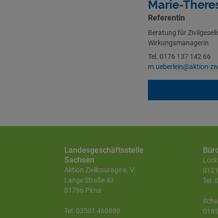
Marie-There
Referentin
Beratung für Zivilgese
Wirkungsmanagerin
Tel. 0176 137 142 66
m.ueberlein@aktion-ziv
Landesgeschäftsstelle
Bür
Sachsen
Lockw
Aktion Zivilcourage e. V.
0121
Lange Straße 43
Tel.
01796 Pirna
Scha
Tel. 03501 460880
0185