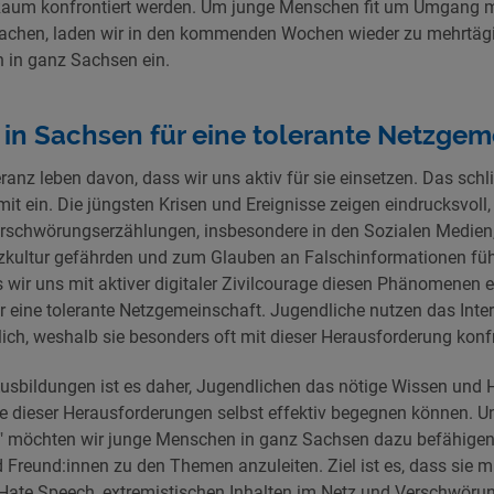
 Raum konfrontiert werden. Um junge Menschen fit um Umgang m
achen, laden wir in den kommenden Wochen wieder zu mehrtäg
 in ganz Sachsen ein.
in Sachsen für eine tolerante Netzgem
anz leben davon, dass wir uns aktiv für sie einsetzen. Das schl
it ein. Die jüngsten Krisen und Ereignisse zeigen eindrucksvoll
rschwörungserzählungen, insbesondere in den Sozialen Medie
zkultur gefährden und zum Glauben an Falschinformationen führ
 wir uns mit aktiver digitaler Zivilcourage diesen Phänomenen 
 eine tolerante Netzgemeinschaft. Jugendliche nutzen das Inter
ich, weshalb sie besonders oft mit dieser Herausforderung konfr
-Ausbildungen ist es daher, Jugendlichen das nötige Wissen un
ie dieser Herausforderungen selbst effektiv begegnen können. 
n" möchten wir junge Menschen in ganz Sachsen dazu befähigen
 Freund:innen zu den Themen anzuleiten. Ziel ist es, dass sie mi
te Speech, extremistischen Inhalten im Netz und Verschwörun