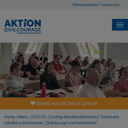
Stellenangebote
|
Transparenz
Beweg was mit deiner Spende!
Home
›
News
›
2022-05
›
CouReg Abschlusskonfe­renz "Občanská
odvaha a demokracie / Zivilcourage und Demokratie"