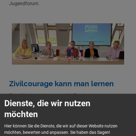
Jugendforum.
Zivilcourage kann man lernen
Zum Abschluss haben wir die Ergebnisse unseres
Dienste, die wir nutzen
Projekts – aus wissenschaftlicher ebenso wie aus
praktischer Perspektive vorgestellt. Dabei haben wir
möchten
klar gemacht: Zivilcourage kann man lernen. Und
gerade deshalb ist es so wichtig, sie zu erforschen und
Hier können Sie die Dienste, die wir auf dieser Website nutzen
zu trainieren. Insgesamt haben, im Rahmen von
möchten, bewerten und anpassen. Sie haben das Sagen!