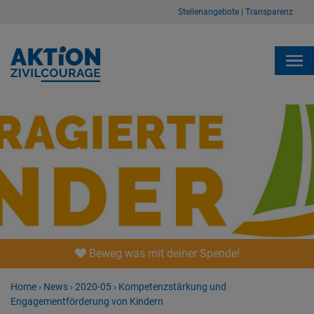
Stellenangebote
|
Transparenz
Beweg was mit deiner Spende!
Home
›
News
›
2020-05
›
Kompetenzstärkung und
Engagementförderung von Kindern