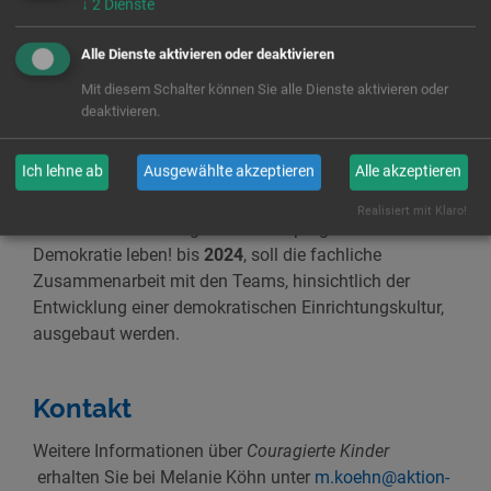
↓
2
Dienste
„
Ich erlebe die Zusammenarbeit sehr positiv, produktiv
Alle Dienste aktivieren oder deaktivieren
und förderlich für unsere Kinder und das Team“ ,
Mit diesem Schalter können Sie alle Dienste aktivieren oder
antwortet eine KiTa-Leitung auf die Frage, wie sie die
deaktivieren.
Zusammenarbeit mit der Aktion Zivilcourage erlebt.
Ich lehne ab
Ausgewählte akzeptieren
Alle akzeptieren
Das Team von
Couragierte Kinder
blickt mit Vorfreude
und vielen Ideen einer neuen Förderperiode entgegen.
Realisiert mit Klaro!
Mit der Unterstützung des Bundesprogramms
Demokratie leben! bis
2024
, soll die fachliche
Zusammenarbeit mit den Teams, hinsichtlich der
Entwicklung einer demokratischen Einrichtungskultur,
ausgebaut werden.
Kontakt
Weitere Informationen über
Couragierte Kinder
erhalten Sie bei Melanie Köhn unter
m.koehn@aktion-