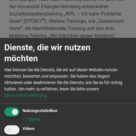
der Universität Erlangen-Nürnberg entwickelten
Sozialkompetenztraining „IKPL – Ich kann Probleme
®
lösen“ (EFFEKT
). Weitere Trainings, wie „Gemeinsam
stark!“, ein teamförderndes Training und das Anti-
Mobbing-Training „Mit Köpfchen gegen Mobbing“,
entstanden im letzten Jahr und werden von den
Dienste, die wir nutzen
Partnereinrichtungen rege angefragt.
möchten
Hand in Hand mit den
Hier können Sie die Dienste, die wir auf dieser Website nutzen
möchten, bewerten und anpassen. Sie haben das Sagen!
Partnereinrichtungen
Aktivieren oder deaktivieren Sie die Dienste, wie Sie es für richtig
halten.
Um mehr zu erfahren, lesen Sie bitte unsere
Parallel zu den Kindertrainings werden die
Datenschutzerklärung
.
pädagogischen Fachkräfte der Einrichtungen durch
das Team von Couragierte Kinder unterstützt. Je nach
Nutzungsstatistiken
Bedarf können sich die pädagogischen Fachkräfte zu
↓
1
Dienst
Themen wie Konfliktmanagement, Inklusion und
Vielfalt weiterbilden. So können die Herausforderungen
Videos
des Berufsalltags nachhaltig bewältigt werden.