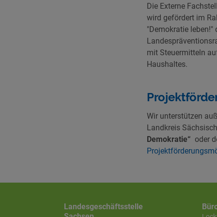
Die Externe Fachste
wird gefördert im R
"Demokratie leben!"
Landespräventionsra
mit Steuermitteln a
Haushaltes.
Projektförde
Wir unterstützen auß
Landkreis Sächsisch
Demokratie“
oder 
Projektförderungsm
Landesgeschäftsstelle
Bür
Sachsen
Lockw