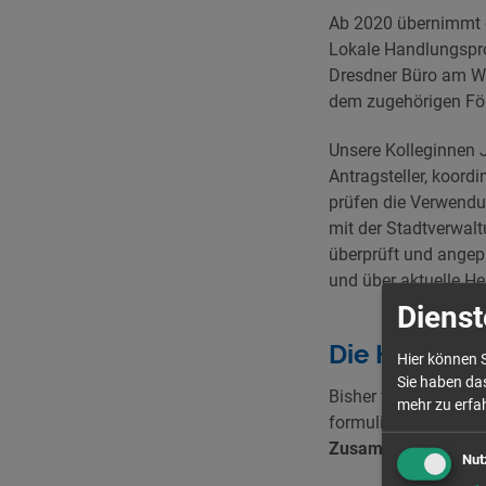
Ab 2020 übernimmt di
Lokale Handlungspro
Dresdner Büro am Was
dem zugehörigen För
Unsere Kolleginnen J
Antragsteller, koord
prüfen die Verwendu
mit der Stadtverwal
überprüft und angepa
und über aktuelle He
Dienst
Die Handlun
Hier können S
Sie haben das
Bisher wird unter d
mehr zu erfah
formuliert:
Dresden i
Zusammenhalt, gege
Nut