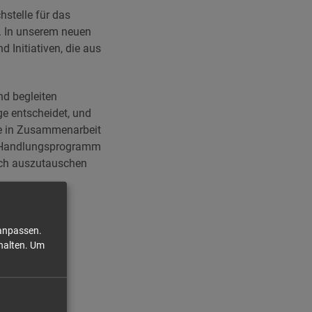
hstelle für das
. In unserem neuen
 Initiativen, die aus
nd begleiten
ge entscheidet, und
ie in Zusammenarbeit
le Handlungsprogramm
sich auszutauschen
 anpassen.
halten.
Um
amm das Ziel
kratie,