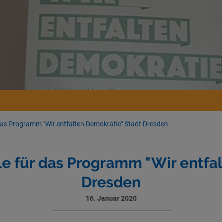
 das Programm "Wir entfalten Demokratie" Stadt Dresden
le für das Programm "Wir entfa
Dresden
16. Januar 2020