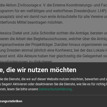
e Aktion Zivilcourage e. V. die Externe Koordinierungs- und Fac
gramm für ein vielfältiges und weltoffenes Dresden(kurz: LHP)
aplatz sind wir damit nun erste Anlaufstelle für alle Vereine und
derfonds Mittel beantragen möchten.
essica Dietel und Julia Schindler sichten die Anträge, beraten u
inieren die Arbeit des Begleitausschusses, welcher über die Anträ
ngsnachweise der Projektträger. Darüber hinaus organisieren s
tung Dresden einmal jährlich eine Konferenz, bei der das Loka
sst wird. Alle Akteure haben hier gleichzeitig die Gelegenheit 
rausforderungen zu diskutieren.
e, die wir nutzen möchten
gsfelder des Programms
ie die Dienste, die wir auf dieser Website nutzen möchten, bewerten und
 Sagen! Aktivieren oder deaktivieren Sie die Dienste, wie Sie es für richtig 
em Titel „Wir entfalten Demokratie“ im Lokalen Handlungsprogr
ren, lesen Sie bitte unsere
Datenschutzerklärung
.
st eine vielfältige und weltoffene Stadt, in der Werte wie Demo
nseitiger Respekt und Wertschätzung gelebt werden.
zungsstatistiken