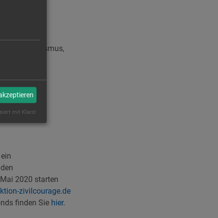
 (z. B. Rassismus,
 akzeptieren
esellschaft.
siert mit Klaro!
 ein
 den
 Mai 2020 starten
ktion-zivilcourage.de
nds finden Sie
hier
.