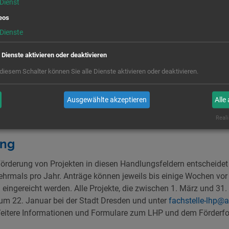
Dienst
ndlungsfelder des Programms liegen in:
eos
eines demokratischen Gemeinwesens,
Dienste
 Erscheinungsformen Gruppenbezogener Menschenfeindlichkeit
e Dienste aktivieren oder deaktivieren
s, Homophobie und andere),
 diesem Schalter können Sie alle Dienste aktivieren oder deaktivieren.
on politischer sowie historisch-politischer Bildung und
Ausgewählte akzeptieren
Alle
g gesamtgesellschaftlicher Integration hin zu einer inklusiven G
Reali
ung
 Förderung von Projekten in diesen Handlungsfeldern entscheidet
hrmals pro Jahr. Anträge können jeweils bis einige Wochen vor
ingereicht werden. Alle Projekte, die zwischen 1. März und 31.
zum 22. Januar bei der Stadt Dresden und unter
fachstelle-lhp@a
eitere Informationen und Formulare zum LHP und dem Förderfo