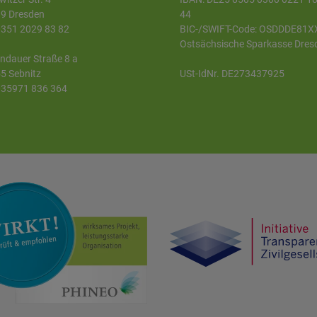
9 Dresden
44
 0351 2029 83 82
BIC-/SWIFT-Code: OSDDDE81X
Ostsächsische Sparkasse Dres
ndauer Straße 8 a
5 Sebnitz
USt-IdNr. DE273437925
 035971 836 364