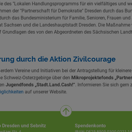
lle des "Lokalen Handlungsprogramms für ein vielfältiges und w
ahmen der "Partnerschaft für Demokratie" Dresden durch das 
 durch das Bundesministerium für Familie, Senioren, Frauen und
t Sachsen und die Landeshauptstadt Dresden. Die Maßnahme wi
uf Grundlagen des von den Abgeordneten des Sächsischen Land
rung durch die Aktion Zivilcourage
erdem Vereine und Initiativen bei der Antragstellung für kleinere
e Schweiz-Osterzgebirge über den
Mikroprojektefonds „Partner
den
Jugendfonds „Stadt.Land.Cash!“
. Informieren Sie sich gern 
öglichkeiten
auf unserer Website.
o Dresden und Sebnitz
Spendenkonto
itzer Str. 4
IBAN: DE25 8505 0300 0221 1