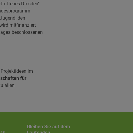
eltoffenes Dresden"
Bundesprogramm
 Jugend, den
rd mitfinanziert
tages beschlossenen
 Projektideen im
schaften für
zu allen
Bleiben Sie auf dem
Laufenden
858