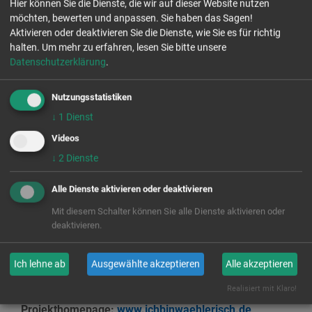
einer mehrtägigen Ausbildung lernt ihr beispielsweise,
Hier können Sie die Dienste, die wir auf dieser Website nutzen
möchten, bewerten und anpassen. Sie haben das Sagen!
was die einzelnen Parteien in ihren Wahlprogrammen
Aktivieren oder deaktivieren Sie die Dienste, wie Sie es für richtig
fordern und wie eine Wahl abläuft. Außerdem möchte
halten.
Um mehr zu erfahren, lesen Sie bitte unsere
euch das Projekt Fähigkeiten an die Hand geben,
Datenschutzerklärung
.
politische Diskussionen mit Mitschülern/-innen zu
moderieren und einen eigenen Wahlworkshop
Nutzungsstatistiken
durchzuführen. Mit aktiven Methoden bringt ihr euren
↓
1
Dienst
Mitschüler/-innen nahe, was Wählen in einer
Demokratie bedeutet."
Videos
↓
2
Dienste
Wahlprojekt in Sachsen
Alle Dienste aktivieren oder deaktivieren
Sächsische Schülerinnen und Schüler werden in einer
Mit diesem Schalter können Sie alle Dienste aktivieren oder
deaktivieren.
mehrtägigen Ausbildung dazu befähigt, sich kritisch
und konstruktiv mit dem Wahlprozess, demokratischen
Mechanismen und Parteiprogrammen
Ich lehne ab
Ausgewählte akzeptieren
Alle akzeptieren
auseinanderzusetzen.
Realisiert mit Klaro!
Projekthomepage:
www.ichbinwaehlerisch.de