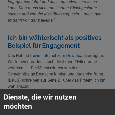
Engagement lohnt und dass man etwas erreichen
kann. Man muss sich nur ein paar Gleichgesinnte
suchen und von der Idee überzeugt sein – meist geht
es dann von ganz alleine."
Ich bin wählerisch! als positives
Beispiel für Engagement
Das Heft ist
frei im Internet zum Download
verfügbar.
Wir freuen uns, dass auch die Aktion Zivilcourage
vertreten ist. Die Macher*innen von der :
Gemeinnützige Deutsche Kinder- und Jugendstiftung
(DKJS) schreiben auf Seite 21 über das Projekt
Ich bin
wählerisch!
:
Dienste, die wir nutzen
"Das Wahlprojekt »Ich bin wählerisch« macht euch fit
für einen eigenen Wahl-Workshop in eurer Schule zur
möchten
nächsten Landtags-, Bundestags- oder Europawahl. In