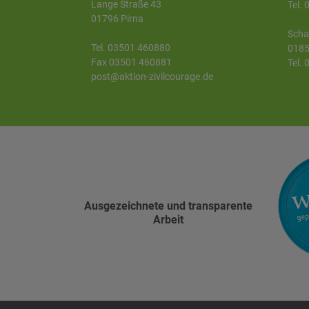
Lange Straße 43
Tel.
01796 Pirna
Scha
Tel. 03501 460880
0185
Fax 03501 460881
Tel.
post@aktion-zivilcourage.de
Ausgezeichnete und transparente
Arbeit