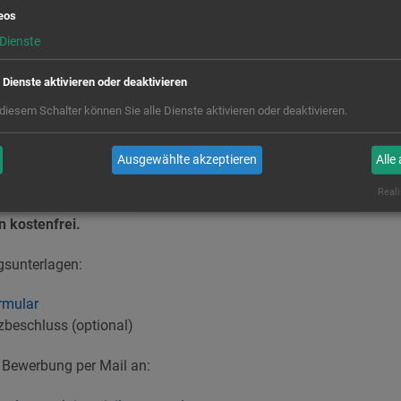
eos
ngebote gemeinsam ausgewählt.
Dienste
jekt wird durch die Aktion Zivilcourage e.V. mit öffentlichkeits
hulen begleitet. Die Schulen werden nach einem Schuljahr mit e
e Dienste aktivieren oder deaktivieren
 diesem Schalter können Sie alle Dienste aktivieren oder deaktivieren.
sofort offen bis zum 01.09.2019
ch alle allgemeinbildenden und berufsbildenden Schulen bis
Ausgewählte akzeptieren
Alle
en verpflichten sich zunächst auf einen Kooperationszeitraum 
Reali
s Projekts für ein weiteres Schuljahr wird angestrebt.
Die Teiln
n kostenfrei.
gsunterlagen:
rmular
beschluss (optional)
e Bewerbung per Mail an: