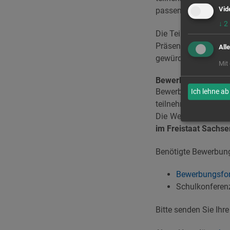
Vid
passende Bildungsa
↓
2
Die Teilnahme am Pro
Präsentation der Sc
All
gewürdigt.
Mit
Bewerbungsfrist ab 
Bewerben können si
Ich lehne ab
teilnehmenden Schul
Die Weiterführung de
im Freistaat Sachse
Benötigte Bewerbun
Bewerbungsfo
Schulkonferenz
Bitte senden Sie Ihr