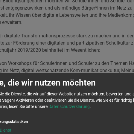
n Bildungsangeboten möchten wir Schülerinnen und Schüler dar
st entgegenzuwirken und als mündige Bürger*innen im Netz zu a
keit, ihr Wissen über digitale Lebenswelten und ihre Medienkom
 erweitern.
 für digitale Transformationsprozesse stark zu machen und in der
e zur Förderung einer digitalen und partizipativen Schulkultur z
chuljahr 2019/2020 beinhaltet im Wesentlichen:
von Workshops für Schülerinnen und Schüler zu den Themen H
g im Netz, digital wertschätzende Kom-munikationskultur, Mein
owie digitales Engagement
e, die wir nutzen möchten
iner Fortbildung für Lehrkräfte im Schuldienst des Frei-staate
ngebote für Eltern im Themenbe-reich Moderne Medienwelten & 
ie die Dienste, die wir auf dieser Website nutzen möchten, bewerten und
einem sachsenweiten Schulnetzwerk
 Sagen! Aktivieren oder deaktivieren Sie die Dienste, wie Sie es für richtig 
ren, lesen Sie bitte unsere
Datenschutzerklärung
.
er Schulen
ulen für das Projekt erfolgt anhand eines Bewerbungsprozesses.
zungsstatistiken
wischen dem 09.09.2019 und 14.10.2019 Auftaktveranstaltunge
Dienst
n statt. Dabei wird das Projekt den Akteur*innen der Schulkultu