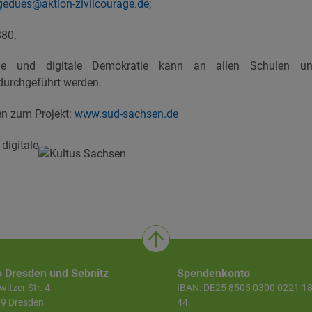
gedues@aktion-zivilcourage.de
;
880.
le und digitale Demokratie kann an allen Schulen u
durchgeführt werden.
en zum Projekt:
www.sud-sachsen.de
o Dresden und Sebnitz
Spendenkonto
itzer Str. 4
IBAN: DE25 8505 0300 0221 1
9 Dresden
44