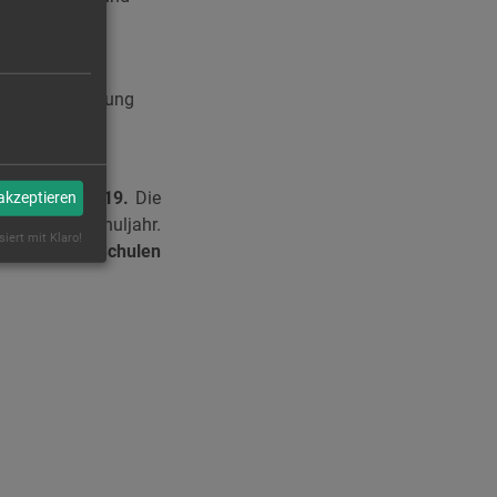
-wirksamer
iner Auszeichnung
 zum
01.09.2019.
Die
 akzeptieren
von einem Schuljahr.
siert mit Klaro!
ahme ist für Schulen