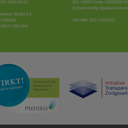
 0351 2029 83 82
BIC-/SWIFT-Code: OSDDDE81X
Ostsächsische Sparkasse Dres
ndauer Straße 8 a
5 Sebnitz
USt-IdNr. DE273437925
 035971 836 364