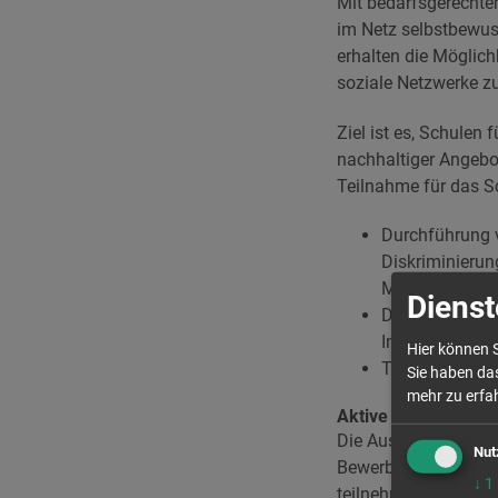
Mit bedarfsgerechte
im Netz selbstbewus
erhalten die Möglich
soziale Netzwerke zu
Ziel ist es, Schulen
nachhaltiger Angebot
Teilnahme für das S
Durchführung 
Diskriminierun
Medienmacht s
Dienst
Durchführung e
Informationsa
Hier können S
Teilnahme an 
Sie haben das
mehr zu erfah
Aktive Begleitung d
Die Auswahl der Sch
Nut
Bewerbung finden z
↓
1
teilnehmenden Schule