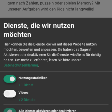
gern nach Zahlen, puzzeln oder spielen Memory? Mit
unseren Aufgaben wird den Kids nicht langweilig!
Dienste, die wir nutzen
Download der Materialien
möchten
Unsere Malvorlagen stehen Ihnen jederzeit
hier zum
Herunterladen
zur Verfügung. Greifen Sie gern zu und
Hier können Sie die Dienste, die wir auf dieser Website nutzen
lassen Sie Ihre Kinder aktiv mitmachen.
möchten, bewerten und anpassen. Sie haben das Sagen!
Aktivieren oder deaktivieren Sie die Dienste, wie Sie es für richtig
Unsere aktuellen Weiterbildungsangebote für
halten.
Um mehr zu erfahren, lesen Sie bitte unsere
ehrenamtlich Engagierte
finden Sie hier.
Datenschutzerklärung
.
Wir wünschen allen Seminar-Teilnehmerinnen und
Nutzungsstatistiken
Teilnehmern - ob klein oder groß - viel Spaß bei
↓
1
Dienst
unseren Weiterbildungen und freuen uns auf Sie!
Videos
↓
2
Dienste
Alle Dienste aktivieren oder deaktivieren