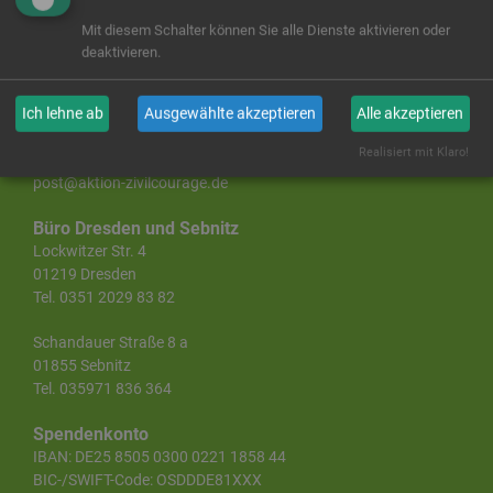
Landesgeschäftsstelle Sachsen
Mit diesem Schalter können Sie alle Dienste aktivieren oder
Aktion Zivilcourage e. V.
deaktivieren.
Lange Straße 43
01796 Pirna
Ich lehne ab
Ausgewählte akzeptieren
Alle akzeptieren
Tel. 03501 460880
Realisiert mit Klaro!
Fax 03501 460881
post@aktion-zivilcourage.de
Büro Dresden und Sebnitz
Lockwitzer Str. 4
01219 Dresden
Tel. 0351 2029 83 82
Schandauer Straße 8 a
01855 Sebnitz
Tel. 035971 836 364
Spendenkonto
IBAN: DE25 8505 0300 0221 1858 44
BIC-/SWIFT-Code: OSDDDE81XXX