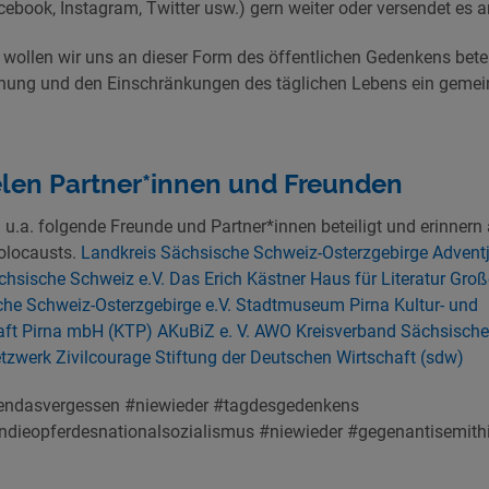
ebook, Instagram, Twitter usw.) gern weiter oder versendet es 
wollen wir uns an dieser Form des öffentlichen Gedenkens betei
ernung und den Einschränkungen des täglichen Lebens ein gem
elen Partner*innen und Freunden
 u.a. folgende Freunde und Partner*innen beteiligt und erinnern 
olocausts.
Landkreis Sächsische Schweiz-Osterzgebirge
Advent
hsische Schweiz e.V.
Das Erich Kästner Haus für Literatur
Groß
he Schweiz-Osterzgebirge e.V.
Stadtmuseum Pirna
Kultur- und
aft Pirna mbH (KTP)
AKuBiZ e. V.
AWO Kreisverband Sächsische
zwerk Zivilcourage
Stiftung der Deutschen Wirtschaft (sdw)
ndasvergessen #niewieder #tagdesgedenkens
dieopferdesnationalsozialismus #niewieder #gegenantisemit