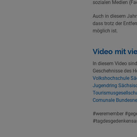
sozialen Medien (Fac
Auch in diesem Jahr 
dass trotz der Entf
möglich ist.
Video mit vi
In diesem Video sind
Geschehnisse des H
Volkshochschule Säc
Jugendring Sächsisc
Tourismusgesellsch
Comunale
Bundesnet
#weremember #gege
#tagdesgedenkensan