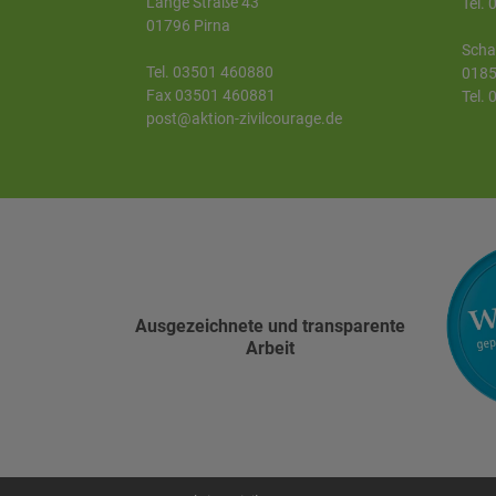
Lange Straße 43
Tel.
01796 Pirna
Scha
Tel. 03501 460880
0185
Fax 03501 460881
Tel.
post@aktion-zivilcourage.de
Ausgezeichnete und transparente
Arbeit