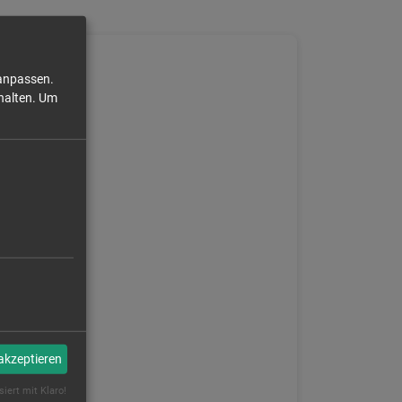
 anpassen.
halten.
Um
 akzeptieren
siert mit Klaro!