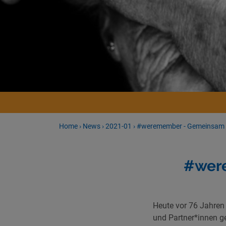
Home
›
News
›
2021-01
›
#weremember - Gemeinsam 
#were
Heute vor 76 Jahren
und Partner*innen ge