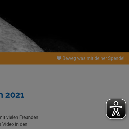
Beweg was mit deiner Spende!
n 2021
it vielen Freunden
s Video in den