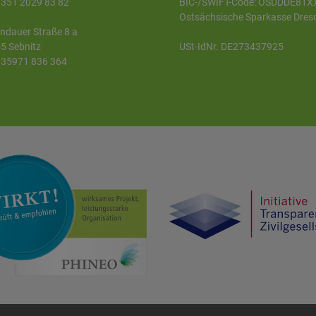
 0351 2029 83 82
BIC-/SWIFT-Code: OSDDDE81X
Ostsächsische Sparkasse Dres
ndauer Straße 8 a
5 Sebnitz
USt-IdNr. DE273437925
 035971 836 364