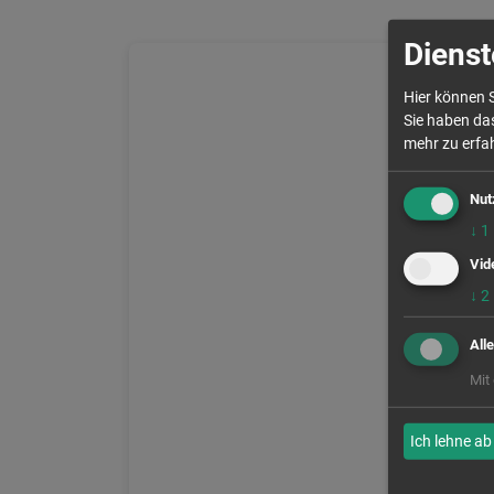
Dienst
Hier können S
Sie haben das
mehr zu erfah
Nut
↓
1
Vid
↓
2
All
Mit
Ich lehne ab