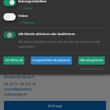
Nutzungsstatistiken
↓
1
Dienst
Videos
↓
2
Dienste
Alle Dienste aktivieren oder deaktivieren
Angela Tomalka
Mit diesem Schalter können Sie alle Dienste aktivieren oder
Referentin
deaktivieren.
Partnerschaft für Demokratie
im
Ich lehne ab
Ausgewählte akzeptieren
Alle akzeptieren
Landkreis Sächsische Schweiz-
Ostererzgebirge
Realisiert mit Klaro!
Schulen ab Klasse 5
Tel. 0176 153 372 74
a.tomalka@aktion-
zivilcourage.de
Anfrage