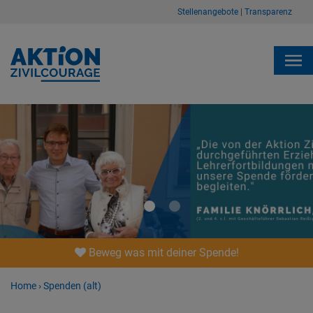
Stellenangebote
|
Transparenz
1
2
3
Beweg was mit deiner Spende!
Home
›
Spenden (alt)