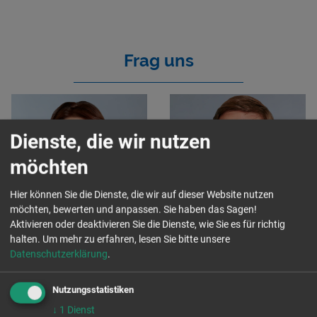
Frag uns
Dienste, die wir nutzen
möchten
Hier können Sie die Dienste, die wir auf dieser Website nutzen
möchten, bewerten und anpassen. Sie haben das Sagen!
Claudia
Sebastian Reißig
Aktivieren oder deaktivieren Sie die Dienste, wie Sie es für richtig
Weichelt
Geschäftsführer
halten.
Um mehr zu erfahren, lesen Sie bitte unsere
Datenschutzerklärung
.
stellvertretende
Tel. 03501 461 416 4
s.reissig@aktion-
Geschäftsführung
zivilcourage.de
Nutzungsstatistiken
Engagementberaterin
↓
1
Dienst