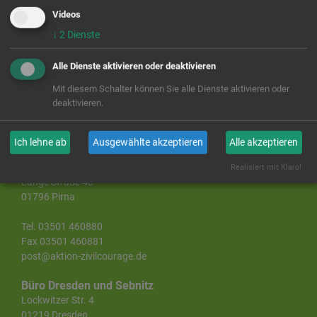
Tel. 03501 779 850 3
Videos
c.weichelt@aktion-
zivilcourage.de
↓
2
Dienste
Anfrage
Alle Dienste aktivieren oder deaktivieren
Mit diesem Schalter können Sie alle Dienste aktivieren oder
deaktivieren.
Ich lehne ab
Ausgewählte akzeptieren
Alle akzeptieren
Landesgeschäftsstelle Sachsen
Aktion Zivilcourage e. V.
Realisiert mit Klaro!
Lange Straße 43
01796 Pirna
Tel. 03501 460880
Fax 03501 460881
post@aktion-zivilcourage.de
Büro Dresden und Sebnitz
Lockwitzer Str. 4
01219 Dresden