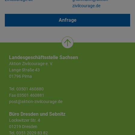
zivilcourage.de
Anfrage
Landesgeschäftsstelle Sachsen
Aktion Zivilcourage e. V.
Lange Straße 43
01796 Pirna
Tel. 03501 460880
Fax 03501 460881
post@aktion-zivilcourage.de
Büro Dresden und Sebnitz
Lockwitzer Str. 4
01219 Dresden
Tel. 0351 2029 83 82