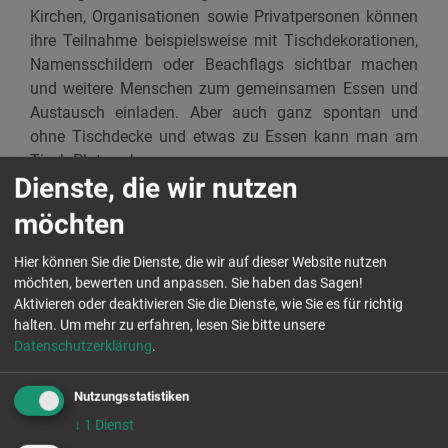
Kirchen, Organisationen sowie Privatpersonen können
ihre Teilnahme beispielsweise mit Tischdekorationen,
Namensschildern oder Beachflags sichtbar machen
und weitere Menschen zum gemeinsamen Essen und
Austausch einladen. Aber auch ganz spontan und
ohne Tischdecke und etwas zu Essen kann man am
Tisch Platz nehmen.
Dienste, die wir nutzen
Vor Ort werden Biertischgarnituren bereitgestellt. Eine
möchten
Anmeldung ist nicht erforderlich.
Hier können Sie die Dienste, die wir auf dieser Website nutzen
Vertreterinnen und Vertreter der Medien sind herzlich
möchten, bewerten und anpassen. Sie haben das Sagen!
eingeladen, die Veranstaltung zu besuchen und
Aktivieren oder deaktivieren Sie die Dienste, wie Sie es für richtig
darüber zu berichten.
halten.
Um mehr zu erfahren, lesen Sie bitte unsere
Datenschutzerklärung
.
Nutzungsstatistiken
↓
1
Dienst