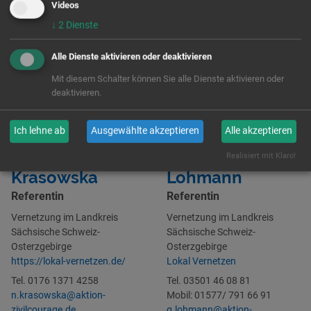
Frag uns
Videos
↓
2
Dienste
Alle Dienste aktivieren oder deaktivieren
Mit diesem Schalter können Sie alle Dienste aktivieren oder
deaktivieren.
Ich lehne ab
Ausgewählte akzeptieren
Alle akzeptieren
Natalia
Gesine
Realisiert mit Klaro!
Krasowska
Lohmann
Referentin
Referentin
Vernetzung im Landkreis
Vernetzung im Landkreis
Sächsische Schweiz-
Sächsische Schweiz-
Osterzgebirge
Osterzgebirge
https://lokal-vernetzen.de/
Lokal Vernetzen
Tel. 0176 1371 4258
Tel. 03501 46 08 81
n.krasowska@aktion-
Mobil: 01577/ 791 66 91
zivilcourage.de
g.lohmann@aktion-