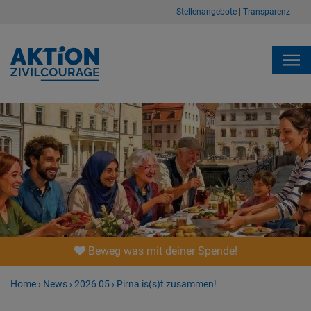
Stellenangebote
|
Transparenz
Beweg was mit deiner Spende!
Home
›
News
›
2026 05
›
Pirna is(s)t zusammen!