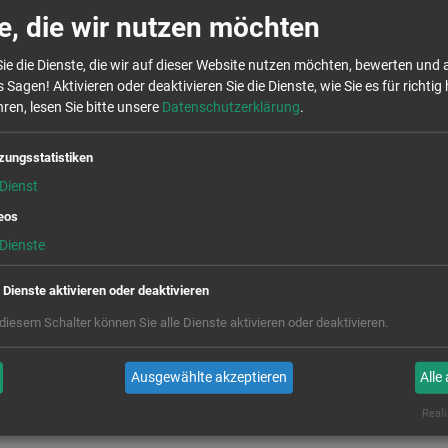
e, die wir nutzen möchten
na, Schlosshof 7
 / 16:00-17:30 Uhr
ie die Dienste, die wir auf dieser Website nutzen möchten, bewerten und
 Sagen! Aktivieren oder deaktivieren Sie die Dienste, wie Sie es für richtig 
ren, lesen Sie bitte unsere
Datenschutzerklärung
.
zungsstatistiken
kräfte technische Lösungen für Katastrophen und Notfälle entwi
Dienst
rückenbau oder Bergungsarbeiten – erlebe das Technische Hilf
eos
Dienste
werndorfer Str. 45P
e Dienste aktivieren oder deaktivieren
/ 16:00-17:30 Uhr
 diesem Schalter können Sie alle Dienste aktivieren oder deaktivieren.
den:
Ausgewählte akzeptieren
Alle
Reali
7 10 99 0