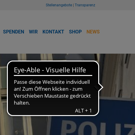
Stellenangebote
|
Transparenz
SPENDEN
WIR
KONTAKT
SHOP
NEWS