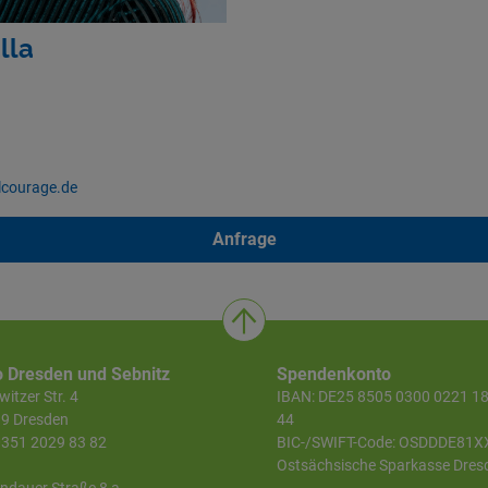
lla
ilcourage.de
Anfrage
o Dresden und Sebnitz
Spendenkonto
itzer Str. 4
IBAN: DE25 8505 0300 0221 1
9 Dresden
44
 0351 2029 83 82
BIC-/SWIFT-Code: OSDDDE81X
Ostsächsische Sparkasse Dres