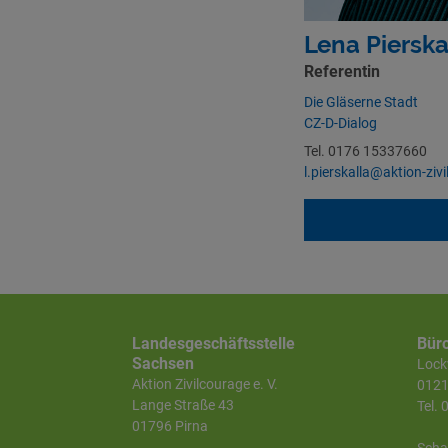
Lena Pierska
Referentin
Die Gläserne Stadt
CZ-D-Dialog
Tel. 0176 15337660
l.pierskalla@aktion-ziv
Landesgeschäftsstelle
Bür
Sachsen
Lockw
Aktion Zivilcourage e. V.
0121
Lange Straße 43
Tel.
01796 Pirna