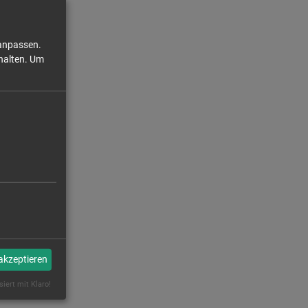
 anpassen.
halten.
Um
ckeln. Ob
swerk Pirna
 akzeptieren
siert mit Klaro!