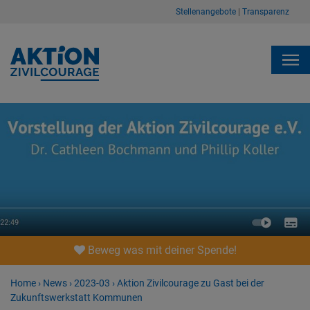
Stellenangebote
|
Transparenz
Beweg was mit deiner Spende!
Home
›
News
›
2023-03
›
Aktion Zivilcourage zu Gast bei der
Zukunftswerkstatt Kommunen