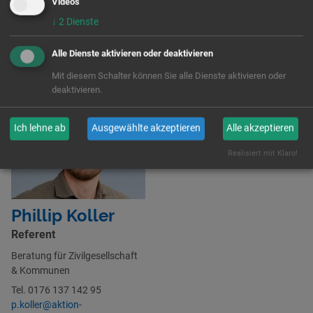
Videos
↓
2
Dienste
Alle Dienste aktivieren oder deaktivieren
Frag uns
Mit diesem Schalter können Sie alle Dienste aktivieren oder
deaktivieren.
Ich lehne ab
Ausgewählte akzeptieren
Alle akzeptieren
Realisiert mit Klaro!
Phillip Koller
Referent
Beratung für Zivilgesellschaft
& Kommunen
Tel. 0176 137 142 95
p.koller@aktion-