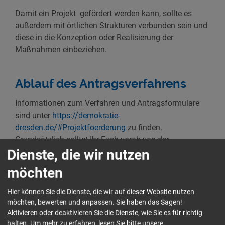
Damit ein Projekt gefördert werden kann, sollte es
außerdem mit örtlichen Strukturen verbunden sein und
diese in die Konzeption oder Realisierung der
Maßnahmen einbeziehen.
Ablauf des Antragsverfahrens
Informationen zum Verfahren und Antragsformulare
sind unter
https://demokratie-
dresden.de/#Projektfoerderung
zu finden.
Grundsätzlich solltet Ihr Euch vorab von der
Dienste, die wir nutzen
Koordinierungs- und Fachstelle der Partnerschaft für
Demokratie beraten lassen. Idealerweise wendet Ihr
möchten
Euch schon einige Wochen vor der Frist an die
Kolleginnen der Fachstelle. Diese sind unter 0351
Hier können Sie die Dienste, die wir auf dieser Website nutzen
20298382 und
fachstelle-lhp@aktion-zivilcourage.de
möchten, bewerten und anpassen. Sie haben das Sagen!
zu erreichen. Je früher der Antrag eingereicht wird,
Aktivieren oder deaktivieren Sie die Dienste, wie Sie es für richtig
desto mehr Zeit ist für eventuell notwendige
halten.
Um mehr zu erfahren, lesen Sie bitte unsere