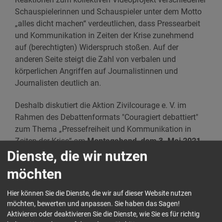
Schauspielerinnen und Schauspieler unter dem Motto
„alles dicht machen“ verdeutlichen, dass Pressearbeit
und Kommunikation in Zeiten der Krise zunehmend
auf (berechtigten) Widerspruch stoßen. Auf der
anderen Seite steigt die Zahl von verbalen und
körperlichen Angriffen auf Journalistinnen und
Journalisten deutlich an.
Deshalb diskutiert die Aktion Zivilcourage e. V. im
Rahmen des Debattenformats "Couragiert debattiert"
zum Thema „Pressefreiheit und Kommunikation in
Zeiten der Krise“ am
Montagabend, dem 3. Mai 2021,
ab 19:00 Uhr
, mit den geladenen Gästen:
Dienste, die wir nutzen
möchten
- Cornelius Pollmer, Ostdeutschlandkorrespondent der
Süddeutschen Zeitung
Hier können Sie die Dienste, die wir auf dieser Website nutzen
möchten, bewerten und anpassen. Sie haben das Sagen!
- Michael Bartsch, Journalist der TAZ, der DNN und des
Aktivieren oder deaktivieren Sie die Dienste, wie Sie es für richtig
MDR