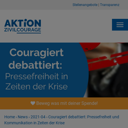
Stellenangebote
|
Transparenz
Beweg was mit deiner Spende!
Home
›
News
›
2021-04
›
Couragiert debattiert: Pressefreiheit und
Kommunikation in Zeiten der Krise