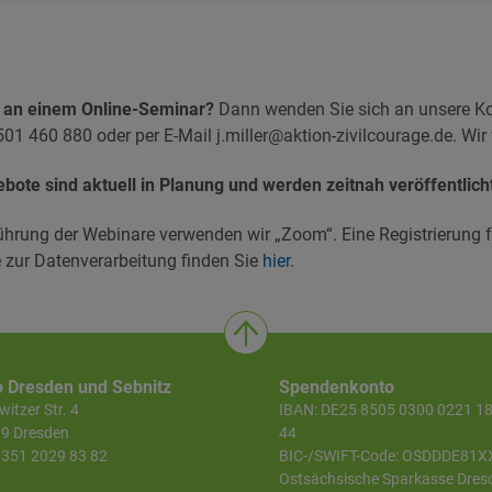
e an einem Online-Seminar?
Dann wenden Sie sich an unsere Kol
501 460 880 oder per E-Mail j.miller@aktion-zivilcourage.de. Wir
bote sind aktuell in Planung und werden zeitnah veröffentlich
ührung der Webinare verwenden wir „Zoom“. Eine Registrierung f
 zur Datenverarbeitung finden Sie
hier
.
o Dresden und Sebnitz
Spendenkonto
itzer Str. 4
IBAN: DE25 8505 0300 0221 1
9 Dresden
44
 0351 2029 83 82
BIC-/SWIFT-Code: OSDDDE81X
Ostsächsische Sparkasse Dres