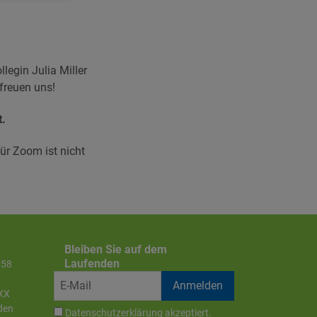
legin Julia Miller
 freuen uns!
t.
ür Zoom ist nicht
Bleiben Sie auf dem
Laufenden
858
XX
den
Datenschutzerklärung
akzeptiert.