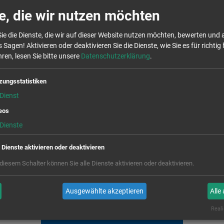
en haben unser Angebot an Online-Seminaren deutlich ausgebau
e, die wir nutzen möchten
Lehrkräfte, Kurse für Schüler*innen, Elterninformationsveransta
renämtler.
ie die Dienste, die wir auf dieser Website nutzen möchten, bewerten und
 Sagen! Aktivieren oder deaktivieren Sie die Dienste, wie Sie es für richtig 
ren, lesen Sie bitte unsere
Datenschutzerklärung
.
ine-Seminarreihe "Weiterbildungsforum
ktes "
Weiterbildungsforum Ehrenamt
" bietet die Aktion Zivilco
zungsstatistiken
lichen die Möglichkeit, sich sowohl zu zentralen als auch zu v
Dienst
den.
Hier geht es zur Übersicht über die aktuellen Weiterbildung
eos
Dienste
Sie alle weiteren Online-Seminare
e Dienste aktivieren oder deaktivieren
lzahl von Online-Seminaren an. Zu den Themen: Fake News, Med
 diesem Schalter können Sie alle Dienste aktivieren oder deaktivieren.
tc. an. Sprechen Sie uns gerne an.
Ausgewählte akzeptieren
Alle
Reali
ALLE ONLINE-SEMINARE ANSEHEN