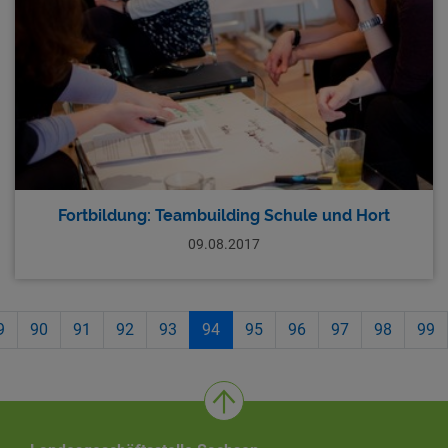
Fortbildung: Teambuilding Schule und Hort
09.08.2017
9
90
91
92
93
94
95
96
97
98
99