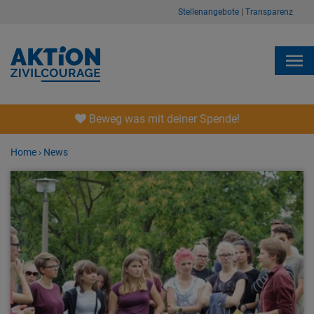
Stellenangebote
|
Transparenz
Beweg was mit deiner Spende!
Home
›
News