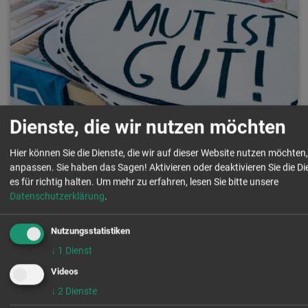
Dienste, die wir nutzen möchten
Zivilcourage-Training
Hier können Sie die Dienste, die wir auf dieser Website nutzen möchte
01.09.2017
anpassen. Sie haben das Sagen! Aktivieren oder deaktivieren Sie die Die
es für richtig halten.
Um mehr zu erfahren, lesen Sie bitte unsere
Datenschutzerklärung
.
Nutzungsstatistiken
↓
1
Dienst
Videos
↓
2
Dienste