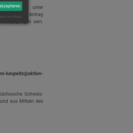
 akzeptieren
oe.de
sowie unter
finden. Der Antrag
siert mit Klaro!
ge eingegangen sein.
n-lungwitz@aktion-
Sächsische Schweiz-
und aus Mitteln des