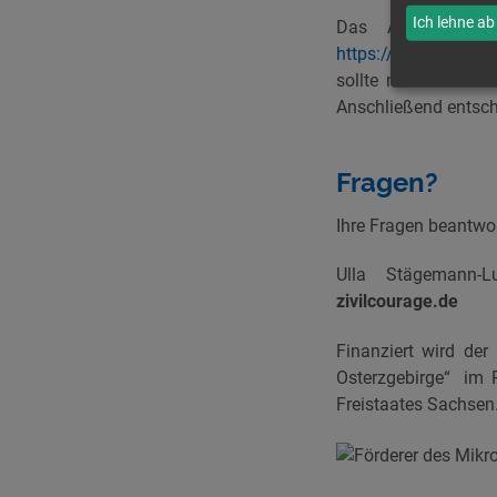
Ich lehne ab
Das Antragsformu
https://www.aktion-
sollte mindestens d
Anschließend entsch
Fragen?
Ihre Fragen beantwo
Ulla Stägemann-L
zivilcourage.de
Finanziert wird de
Osterzgebirge“ im 
Freistaates Sachsen