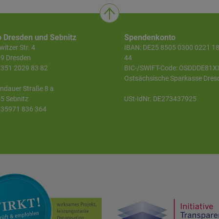
o Dresden und Sebnitz
Spendenkonto
itzer Str. 4
IBAN: DE25 8505 0300 0221 1
9 Dresden
44
 0351 2029 83 82
BIC-/SWIFT-Code: OSDDDE81X
Ostsächsische Sparkasse Dres
ndauer Straße 8 a
5 Sebnitz
USt-IdNr. DE273437925
 035971 836 364