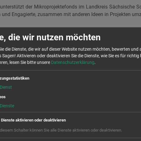
 unterstützt der Mikroprojektefonds im Landkreis Sächsische S
nen und Engagierte, zusammen mit anderen Ideen in Projekten um
 Innovation
e, die wir nutzen möchten
urchgeführten Projekte zeigen, wie vielfältig das Engagement i
ie die Dienste, die wir auf dieser Website nutzen möchten, bewerten und
eibwerkstatt in Freital, die Kinder-Kunst- und Kinder-Buch-Werkst
 Sagen! Aktivieren oder deaktivieren Sie die Dienste, wie Sie es für richtig 
ren, lesen Sie bitte unsere
Datenschutzerklärung
.
tein, die 2. Fußballweltmeisterschaft in Klingenberg sowie das 
em Pirnaer Sonnenstein.
zungsstatistiken
reshälfte werden beispielsweise ein Kinder-Chorprojekt, ein
Dienst
iskussionsrunde und zwei Theaterprojekte unterstützt. Weit
eos
onds sind für 2019 noch möglich für ähnliche Projekte und 
Dienste
ander fördern. Wichtig ist, dass das Vorhaben innovativ i
Osterzgebirge von den Teilnehmenden selbst durchgeführt wird
e Dienste aktivieren oder deaktivieren
 diesem Schalter können Sie alle Dienste aktivieren oder deaktivieren.
g