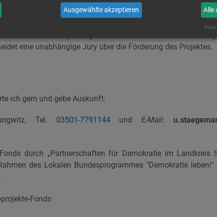
Ausgewählte akzeptieren
Alle
lar und die Förderkriterien sind unter
www.vielfalt-s
zivilcourage.de/arbeitsbereiche/anregen/projektfoerderung/
zu 
Reali
rei Wochen vor Projektbeginn beim Verein Aktion Zivilcoura
eidet eine unabhängige Jury über die Förderung des Projektes.
rte ich gern und gebe Auskunft:
ungwitz, Tel.
03501-7791144
und E-Mail:
u.staegeman
r Fonds durch „Partnerschaften für Demokratie im Landkreis 
Rahmen des Lokalen Bundesprogrammes "Demokratie leben!" 
.