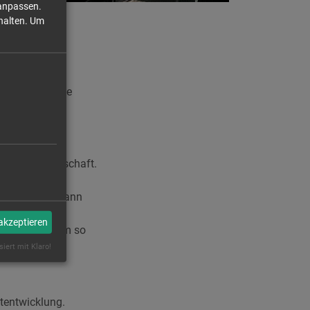
 anpassen.
halten.
Um
, neue Ansätze
aktiven Bürgerschaft.
eingebettet, kann
wirken
 akzeptieren
den werden, um so
siert mit Klaro!
tentwicklung.