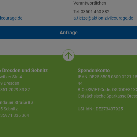
Verantwortlichen
Tel. 03501 460 882
lcourage.de
a.tietze@aktion-zivilcourage.de
Anfrage
o Dresden und Sebnitz
Spendenkonto
itzer Str. 4
IBAN: DE25 8505 0300 0221 1
9 Dresden
44
 0351 2029 83 82
BIC-/SWIFT-Code: OSDDDE81X
Ostsächsische Sparkasse Dres
ndauer Straße 8 a
5 Sebnitz
USt-IdNr. DE273437925
 035971 836 364