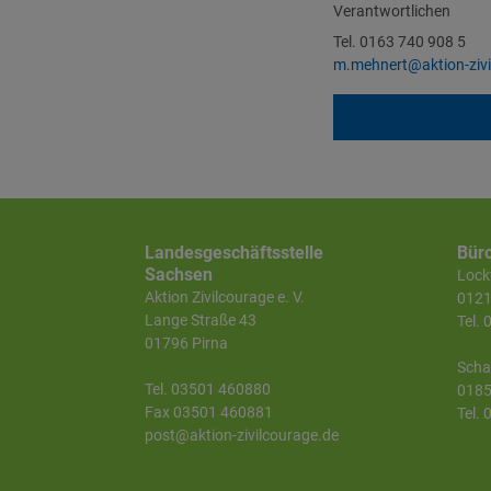
Verantwortlichen
Tel. 0163 740 908 5
m.mehnert@aktion-zivi
Landesgeschäftsstelle
Bür
Sachsen
Lockw
Aktion Zivilcourage e. V.
0121
Lange Straße 43
Tel.
01796 Pirna
Scha
Tel. 03501 460880
0185
Fax 03501 460881
Tel.
post@aktion-zivilcourage.de