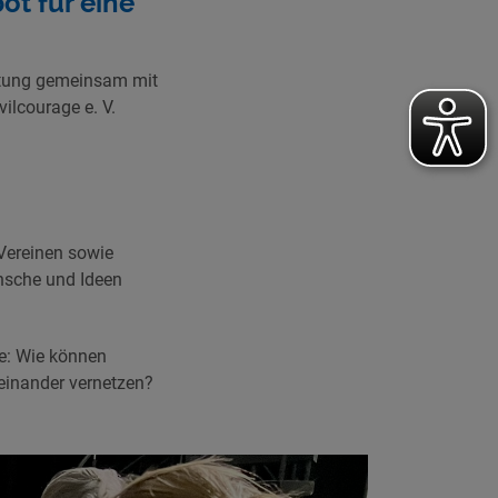
t für eine
altung gemeinsam mit
ilcourage e. V.
Vereinen sowie
nsche und Ideen
e: Wie können
inander vernetzen?