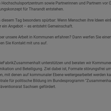
ochschulsportzentrum sowie Partnerinnen und Partnern vor Or
ngskonzept für Tharandt entstehen.
 diesem Tag besonders spürbar: Wenn Menschen ihre Ideen ein
r ein Angebot – es entsteht Gemeinschaft.
er unsere Arbeit in Kommunen erfahren? Dann werfen Sie einen
n Sie Kontakt mit uns auf.
tieFabrikZusammenhalt unterstützen und beraten wir Kommunen
kation und Beteiligung. Ziel dabei ist, Formate störungsfrei 
len, mit denen auf kommunaler Ebene weitergearbeitet werden ka
trale für politische Bildung im Bundesprogramm "Zusammenhal
ventionsrat Sachsen gefördert.