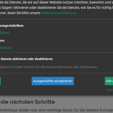
ie die Dienste, die wir auf dieser Website nutzen möchten, bewerten und
 Sagen! Aktivieren oder deaktivieren Sie die Dienste, wie Sie es für richtig 
ren, lesen Sie bitte unsere
Datenschutzerklärung
.
ktiven – ein gemeinsames Ziel
zungsstatistiken
Dienst
d wertschätzenden Austausch wurden Bedarfe sichtbar gemacht
ehende Ideen weitergedacht.
eos
Dienste
tlich wurde:
e Dienste aktivieren oder deaktivieren
 viel Engagement vor Ort und die Forststadt ist ein Ort mit einer 
 erhalten und weiter zusammenzubringen.
 diesem Schalter können Sie alle Dienste aktivieren oder deaktivieren.
er Technischen Universität im Herzen der Stadt ist hervorragend 
ker mit den Bürgerinnen und Studenten in die Stadtgesellschaft 
Ausgewählte akzeptieren
Alle
Angebote in den Ortschaften können besser miteinander verbun
t vor Ort zu erhöhen.
Reali
 die nächsten Schritte
orkshops bilden nun eine wichtige Basis für die weitere Konzep