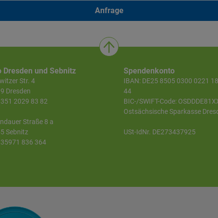
Anfrage
o Dresden und Sebnitz
Spendenkonto
itzer Str. 4
IBAN: DE25 8505 0300 0221 1
9 Dresden
44
 0351 2029 83 82
BIC-/SWIFT-Code: OSDDDE81X
Ostsächsische Sparkasse Dres
ndauer Straße 8 a
5 Sebnitz
USt-IdNr. DE273437925
 035971 836 364