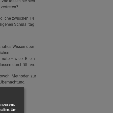
 Wie lassen sie sich
vertreten?
endliche zwischen 14
eigenen Schulalltag
snahes Wissen über
lichen
mate – wie z. B. ein
Klassen durchführen.
 sowohl Methoden zur
 Übernachtung,
 anpassen.
halten.
Um