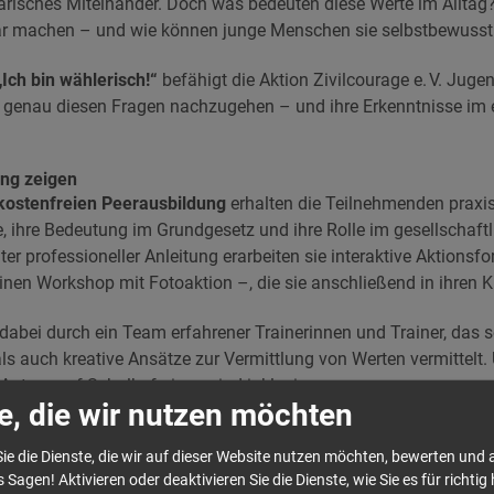
darisches Miteinander. Doch was bedeuten diese Werte im Alltag?
bar machen – und wie können junge Menschen sie selbstbewusst 
„Ich bin wählerisch!“
befähigt die Aktion Zivilcourage e. V. Jug
 genau diesen Fragen nachzugehen – und ihre Erkenntnisse im 
ung zeigen
 kostenfreien Peerausbildung
erhalten die Teilnehmenden praxi
 ihre Bedeutung im Grundgesetz und ihre Rolle im gesellschaft
 professioneller Anleitung erarbeiten sie interaktive Aktionsfor
einen Workshop mit Fotoaktion –, die sie anschließend in ihren 
 dabei durch ein Team erfahrener Trainerinnen und Trainer, das
ls auch kreative Ansätze zur Vermittlung von Werten vermittelt.
Antrag auf Schulbefreiung sind inklusive.
e, die wir nutzen möchten
026
ie die Dienste, die wir auf dieser Website nutzen möchten, bewerten und
 Sagen! Aktivieren oder deaktivieren Sie die Dienste, wie Sie es für richtig 
– Sa., 26.03. – 28.03.2026