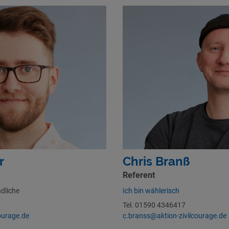
r
Chris Branß
Referent
ndliche
Ich bin wählerisch
Tel. 01590 4346417
ourage.de
c.branss@aktion-zivilcourage.de