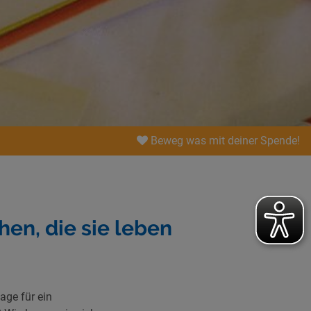
Beweg was mit deiner Spende!
en, die sie leben
age für ein