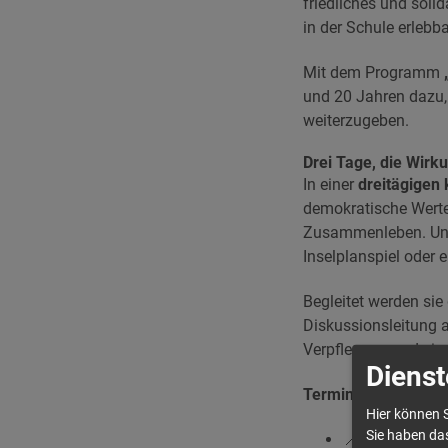
friedliches und soli
in der Schule erleb
Mit dem Programm
und 20 Jahren dazu,
weiterzugeben.
Drei Tage, die Wirk
In einer
dreitägigen
demokratische Werte,
Zusammenleben. Unter
Inselplanspiel oder 
Begleitet werden sie
Diskussionsleitung a
Verpflegung und ein 
Dienst
Termine und Orte 2
Hier können S
Sie haben das
📍
Plauen:
Do. 