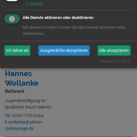
Frag uns
↓
2
Dienste
Alle Dienste aktivieren oder deaktivieren
Mit diesem Schalter können Sie alle Dienste aktivieren oder
deaktivieren.
Ich lehne ab
Ausgewählte akzeptieren
Alle akzeptieren
Realisiert mit Klaro!
Hannes
Wollanke
Referent
Jugendbeteiligung im
ländlichen Raum Sebnitz
Tel. 0359 7183 6364
h.wollanke@aktion-
zivilcourage.de