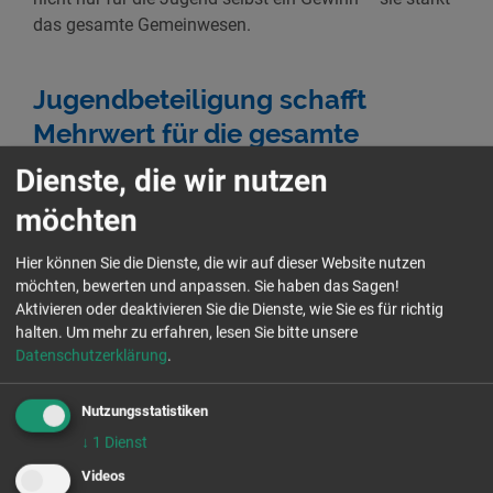
das gesamte Gemeinwesen.
Jugendbeteiligung schafft
Mehrwert für die gesamte
Gemeinschaft
Dienste, die wir nutzen
Einen herzlichen Dank an alle Teilnehmenden, an die
möchten
engagierten Dolmetscher*innen sowie an Europa Direkt
e. V. und die Association Roudel für die hervorragende
Hier können Sie die Dienste, die wir auf dieser Website nutzen
möchten, bewerten und anpassen. Sie haben das Sagen!
Organisation. Ein besonderer Dank gilt den
Aktivieren oder deaktivieren Sie die Dienste, wie Sie es für richtig
Jugendlichen aus Sebnitz: Ihre inspirierende
halten.
Um mehr zu erfahren, lesen Sie bitte unsere
Vorstellung ihres Engagements hat alle Fachkräfte
Datenschutzerklärung
.
beeindruckt und eindrucksvoll gezeigt, welches
Potenzial in der Jugendbeteiligung des ländlichen
Nutzungsstatistiken
Raums steckt.
↓
1
Dienst
Videos