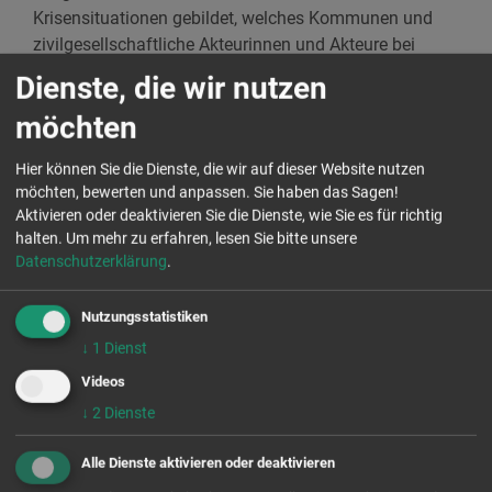
Krisensituationen gebildet, welches Kommunen und
zivilgesellschaftliche Akteurinnen und Akteure bei
Bedarf vor Ort bei der Planung und Durchführung von
Dienste, die wir nutzen
Dialogveranstaltungen unterstützt.
möchten
Weiterbildungsprogramm für
Hier können Sie die Dienste, die wir auf dieser Website nutzen
möchten, bewerten und anpassen. Sie haben das Sagen!
Mitarbeitende staatlicher und
Aktivieren oder deaktivieren Sie die Dienste, wie Sie es für richtig
nichtstaatlicher Institutionen
halten.
Um mehr zu erfahren, lesen Sie bitte unsere
Datenschutzerklärung
.
Mit diesem Ausbildungsprogramm sprechen wir
insbesondere Verantwortungstragende und
Nutzungsstatistiken
Mitarbeitende staatlicher und nichtstaatlicher
↓
1
Dienst
Institutionen aus dem ländlichen Raum Sachsens an.
Videos
Weiterführende Informationen zum Kompetenzzentrum
↓
2
Dienste
Krisen-Dialog-Zukunft und zur Ausbildung finden Sie
auf der Homepage des Kompetenzzentrums unter
Alle Dienste aktivieren oder deaktivieren
www.krisen-dialog-zukunft.de
.