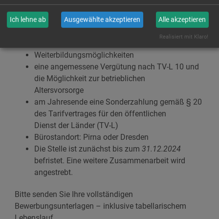
ein flexibles Arbeitszeitmodell und eine gute
Balance zwischen Arbeit und
Ich lehne ab
Ausgewählte akzeptieren
Alle akzeptieren
Privat-/Familienleben
Realisiert mit Klaro!
Möglichkeit zum mobilen Arbeiten
Weiterbildungsmöglichkeiten
eine angemessene Vergütung nach TV-L 10 und
die Möglichkeit zur betrieblichen
Altersvorsorge
am Jahresende eine Sonderzahlung gemäß § 20
des Tarifvertrages für den öffentlichen
Dienst der Länder (TV-L)
Bürostandort: Pirna oder Dresden
Die Stelle ist zunächst bis zum
31.12.2024
befristet. Eine weitere Zusammenarbeit wird
angestrebt.
Bitte senden Sie Ihre vollständigen
Bewerbungsunterlagen – inklusive tabellarischem
Lebenslauf,