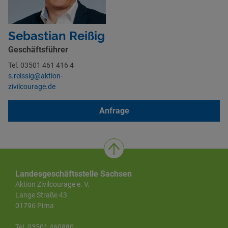
Sebastian Reißig
Geschäftsführer
Tel. 03501 461 416 4
s.reissig@aktion-
zivilcourage.de
Anfrage
Landesgeschäftsstelle Sachsen
Aktion Zivilcourage e. V.
Lange Straße 43
01796 Pirna
Tel. 03501 460880