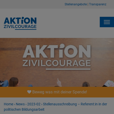
Stellenangebote
|
Transparenz
Beweg was mit deiner Spende!
Home
›
News
›
2023-02
›
Stellenausschreibung – Referent:in in der
politischen Bildungsarbeit