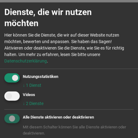
angewandte Kenntnisse in der Bewirtschaftung
Dienste, die wir nutzen
öffentlicher Mittel
praktische Erfahrungen im Veranstaltungs- und
möchten
Projektmanagement
soziale Kompetenz, Empathiefähigkeit,
Hier können Sie die Dienste, die wir auf dieser Website nutzen
Kommunikations- und Moderationsgeschick
möchten, bewerten und anpassen. Sie haben das Sagen!
Aktivieren oder deaktivieren Sie die Dienste, wie Sie es für richtig
Zuverlässigkeit, Teamfähigkeit, hohe
halten.
Um mehr zu erfahren, lesen Sie bitte unsere
Belastbarkeit, Verantwortungsbewusstsein und
Datenschutzerklärung
.
Selbständigkeit
Flexibilität in der Gestaltung der Arbeitszeiten ist
Nutzungsstatistiken
erforderlich
↓
1
Dienst
Videos
Die Aktion Zivilcourage e.V. bietet
↓
2
Dienste
Ihnen
Alle Dienste aktivieren oder deaktivieren
ein Projektteam mit flachen Hierarchien,
Mit diesem Schalter können Sie alle Dienste aktivieren oder
moderner Führung und vielen Möglichkeiten, sich
deaktivieren.
einzubringen