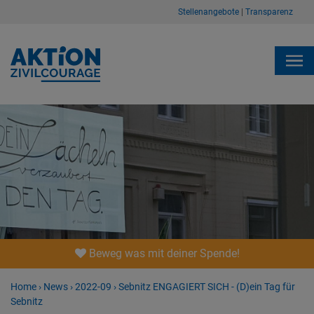
Stellenangebote
|
Transparenz
Beweg was mit deiner Spende!
Home
›
News
›
2022-09
›
Sebnitz ENGAGIERT SICH - (D)ein Tag für
Sebnitz