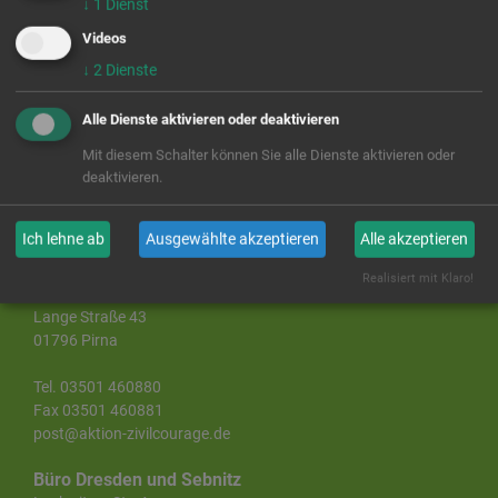
↓
1
Dienst
Bei Fragen steht Ihnen gern unsere Ansprechpartnerin
Videos
Jana Spitzer-Dittrich zur Verfügung:
↓
2
Dienste
Alle Dienste aktivieren oder deaktivieren
Mit diesem Schalter können Sie alle Dienste aktivieren oder
deaktivieren.
Ich lehne ab
Ausgewählte akzeptieren
Alle akzeptieren
Landesgeschäftsstelle Sachsen
Realisiert mit Klaro!
Aktion Zivilcourage e. V.
Lange Straße 43
01796 Pirna
Tel. 03501 460880
Fax 03501 460881
post@aktion-zivilcourage.de
Büro Dresden und Sebnitz