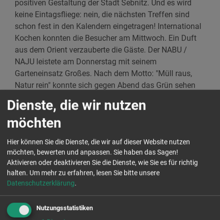
positiven Gestaltung der Stadt Sebnitz. Und es wird
keine Eintagsfliege: nein, die nächsten Treffen sind
schon fest in den Kalendern eingetragen! International
Kochen konnten die Besucher am Mittwoch. Ein Duft
aus dem Orient verzauberte die Gäste. Der NABU /
NAJU leistete am Donnerstag mit seinem
Garteneinsatz Großes. Nach dem Motto: "Müll raus,
Natur rein" konnte sich gegen Abend das Grün sehen
lassen. Und auch für unsere Senioren gab es etwas.
Dienste, die wir nutzen
Der Seniorennachmittag mit Musik im Schillerkeller
möchten
Sebnitz erfreute die älteren Menschen und gab ihnen in
dieser Zeit die Möglichkeit für Begegnungen und
Hier können Sie die Dienste, die wir auf dieser Website nutzen
Beisammensein.
möchten, bewerten und anpassen. Sie haben das Sagen!
Aktivieren oder deaktivieren Sie die Dienste, wie Sie es für richtig
halten.
Um mehr zu erfahren, lesen Sie bitte unsere
Datenschutzerklärung
.
Das Projekt wird selbstverständlich wiederholt. Auch
im Jahr 2023 ruft Aktion Zivilcourage in Sebnitz wieder
Nutzungsstatistiken
auf zu Aktionen in der Stadt.