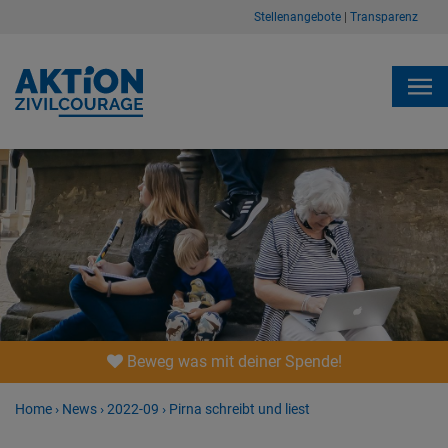
Stellenangebote
|
Transparenz
Beweg was mit deiner Spende!
Home
›
News
›
2022-09
›
Pirna schreibt und liest