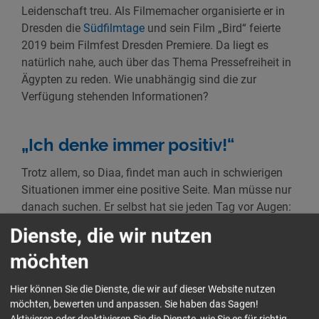
Leidenschaft treu. Als Filmemacher organisierte er in
Dresden die
Südfilmtage
und sein Film „Bird“ feierte
2019 beim Filmfest Dresden Premiere. Da liegt es
natürlich nahe, auch über das Thema Pressefreiheit in
Ägypten zu reden. Wie unabhängig sind die zur
Verfügung stehenden Informationen?
„Ich denke immer positiv!“
Trotz allem, so Diaa, findet man auch in schwierigen
Situationen immer eine positive Seite. Man müsse nur
danach suchen. Er selbst hat sie jeden Tag vor Augen:
Seine Familie. Und so wird schnell deutlich, dass Diaa
Dienste, die wir nutzen
ein überzeugter Optimist ist. Als Vater zweier Kinder
möchten
kommt er schlussendlich auf das Schulsystem in
Ägypten zu sprechen und erklärt uns, was die neuen
Hier können Sie die Dienste, die wir auf dieser Website nutzen
Regelungen für das „Monster“
Thanaweya Amma
möchten, bewerten und anpassen. Sie haben das Sagen!
bedeuten – Ihr fragt euch, was es damit auf sich hat?
Aktivieren oder deaktivieren Sie die Dienste, wie Sie es für richtig