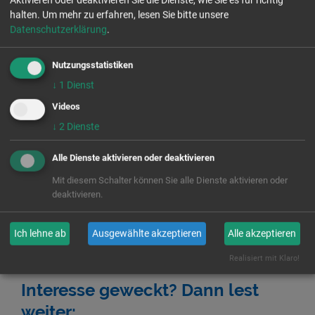
Dann hört euch die zweite Folge unseres neuen
halten.
Um mehr zu erfahren, lesen Sie bitte unsere
Podcasts an und abonniert die Show, damit ihr keine
Datenschutzerklärung
.
Sendungen verpasst in den kommenden Wochen!
Nutzungsstatistiken
Wer den Podcast nicht bei Spotify, sondern direkt im
↓
1
Dienst
Browser hören möchte, klickt einfach hier bei
Soundcloud auf
Play:
Videos
↓
2
Dienste
Alle Dienste aktivieren oder deaktivieren
Mit diesem Schalter können Sie alle Dienste aktivieren oder
deaktivieren.
Ich lehne ab
Ausgewählte akzeptieren
Alle akzeptieren
Realisiert mit Klaro!
Interesse geweckt? Dann lest
weiter: