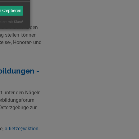
 akzeptieren
siert mit Klaro!
Kosten und Hürden
ng stellen können
Reise-, Honorar- und
bildungen -
kt unter den Nägeln
terbildungsforum
Osterzgebirge zur
ze,
a.tietze@aktion-