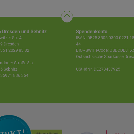
o Dresden und Sebnitz
Spendenkonto
itzer Str. 4
IBAN: DE25 8505 0300 0221 1
9 Dresden
44
 0351 2029 83 82
BIC-/SWIFT-Code: OSDDDE81X
Ostsächsische Sparkasse Dres
ndauer Straße 8 a
5 Sebnitz
USt-IdNr. DE273437925
 035971 836 364