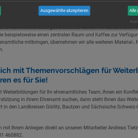
Ausgewählte akzeptieren
Alle
ungskosten werden übernommen
Reali
eine Gemeinschaftsaufgabe. Deshalb achten wir darauf, dass 
Sie beispielsweise einen zentralen Raum und Kaffee zur Verfügu
renamtliche mitbringen, übernehmen wir alle weiteren Material-, 
n.
sich mit Themenvorschlägen für Weiter
ren es für Sie!
zt Weiterbildungen für Ihr ehrenamtliches Team, Ihnen ein Konfli
erstützung in ihrem Ehrenamt suchen, dann steht Ihnen das Wei
zt in den Landkreisen Görlitz, Bautzen und Sächsische Schweiz-
 mit Ihrem Anliegen direkt an unseren Mitarbeiter Andreas Tiet
01 460882.