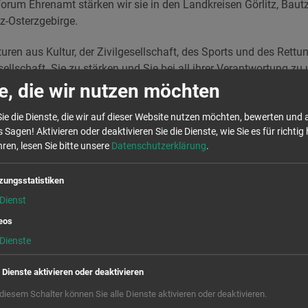
rum Ehrenamt stärken wir sie in den Landkreisen Görlitz, Bautz
-Osterzgebirge.
uren aus Kultur, der Zivilgesellschaft, des Sports und des Rett
ellschaft. Sie zu stärken und Sie bei all ihrer Verantwortung zu 
es Jahres initiierten Weiterbildungsforums
Ehrenamt in den dre
e, die wir nutzen möchten
d der Sächsischen Schweiz-Osterzgebirge.
ie die Dienste, die wir auf dieser Website nutzen möchten, bewerten und
 Sagen! Aktivieren oder deaktivieren Sie die Dienste, wie Sie es für richtig 
hutz über Fördermittelmanagement bis
ren, lesen Sie bitte unsere
Datenschutzerklärung
.
ältigung
zungsstatistiken
ungsforums Ehrenamt ist die umfassende Vermittlung von Hand
Dienst
erte sicher und kompetent in ihren ehrenamtlichen Strukturen w
eos
erinnen und Partnern vor Ort werden Angebote geschaffen, die
Dienste
n werden, wo sie gebraucht werden. Ob nun als Verein oder als 
 Ehrenamt wird es zentrale Weiterbildungstermine zu unterschi
e Dienste aktivieren oder deaktivieren
. Wir organisieren auch vereinsinterne Weiterbildungen für Ihr
h Kosten in Grenzen halten.
 diesem Schalter können Sie alle Dienste aktivieren oder deaktivieren.