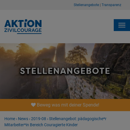
Stellenangebote
|
Transparenz
Beweg was mit deiner Spende!
Home
›
News
›
2019-08
›
Stellenangebot: pädagogische*r
Mitarbeiter*in Bereich Couragierte Kinder