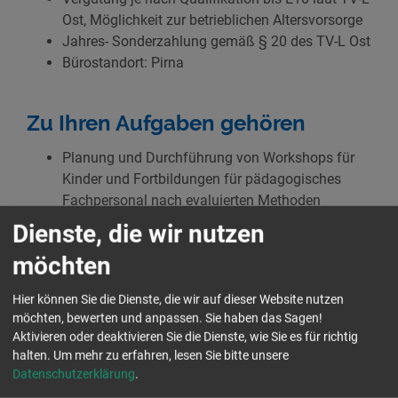
Ost, Möglichkeit zur betrieblichen Altersvorsorge
Jahres- Sonderzahlung gemäß § 20 des TV-L Ost
Bürostandort: Pirna
Zu Ihren Aufgaben gehören
Planung und Durchführung von Workshops für
Kinder und Fortbildungen für pädagogisches
Fachpersonal nach evaluierten Methoden
selbständige Konzeptentwicklung von Angeboten
Dienste, die wir nutzen
zur Verbesserung sozial-emotionaler
möchten
Kompetenzen bei Kindern
Durchführung von Beratungsgesprächen und
Hier können Sie die Dienste, die wir auf dieser Website nutzen
Prozessbegleitungen in unseren „Couragierte
möchten, bewerten und anpassen. Sie haben das Sagen!
Kinder“-Partnereinrichtungen in Sachsen
Aktivieren oder deaktivieren Sie die Dienste, wie Sie es für richtig
halten.
Um mehr zu erfahren, lesen Sie bitte unsere
Datenschutzerklärung
.
Sie passen zu uns, wenn Sie