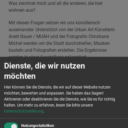
Was zeichnet mich und all die anderen, die hier
wohnen aus?
Mit diesen Fragen setzen wir uns künstlerisch
auseinander. Unterstützt von der Urban Art Künstlerin
Anett Bauer / MUAH und der Fotografin Christiane
Michel werden wir die Stadt durchstreifen, Masken
basteln und Fotografien erstellen. Die Ergebnisse
werden in einer Ausstellung präsentiert.
Dienste, die wir nutzen
Teilnehmen können alle Sebnitzerinnen und
möchten
Sebnitzer von 12 bis 99 Jahren.
Hier können Sie die Dienste, die wir auf dieser Website nutzen
Termin: 17.08.2019
möchten, bewerten und anpassen. Sie haben das Sagen!
Aktivieren oder deaktivieren Sie die Dienste, wie Sie es für richtig
Zeit: 09:30 – 17:00 Uhr
halten.
Um mehr zu erfahren, lesen Sie bitte unsere
Datenschutzerklärung
.
Ort: Aktion Zivilcourage e. V., Schandauer Straße 8 a,
01855 Sebnitz
Nutzungsstatistiken