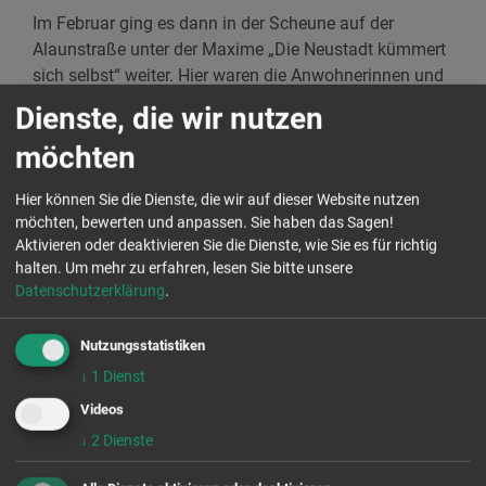
Im Februar ging es dann in der Scheune auf der
Alaunstraße unter der Maxime „Die Neustadt kümmert
sich selbst“ weiter. Hier waren die Anwohnerinnen und
Anwohner aufgerufen, selbst Projekte für den
Dienste, die wir nutzen
Scheunenvorplatz, die „Woche des guten Lebens“ und
möchten
den öffentlichen Raum allgemein zu entwickeln und
ihren Stadtteil aktiv mitzugestalten. Viele Ideenkeime
Hier können Sie die Dienste, die wir auf dieser Website nutzen
wurden in kleinen Gruppen ausformuliert und warten
möchten, bewerten und anpassen. Sie haben das Sagen!
nun auf ihre Umsetzung. Themenschwerpunkte waren
Aktivieren oder deaktivieren Sie die Dienste, wie Sie es für richtig
dabei wieder der Verkehr, Barrierefreiheit und der Müll,
halten.
Um mehr zu erfahren, lesen Sie bitte unsere
aber auch die Ökologie, Spiel und Spaß.
Datenschutzerklärung
.
Zum jüngsten Dialog waren erneut Expert/innen
Nutzungsstatistiken
geladen, damit die Anwohner/innen ihre Anliegen und
↓
1
Dienst
Projektideen mit den verantwortlichen Fachstellen
diskutieren und Kontakte knüpfen konnten.
Videos
Vertreter/innen der Polizei, des Amtes für Stadtgrün
↓
2
Dienste
und Abfallwirtschaft, des Ordnungsamtes sowie des