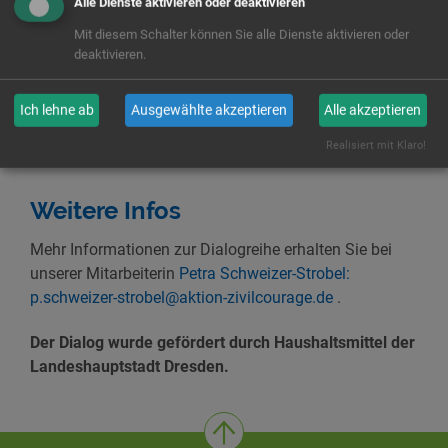
Stadtplanungsamtes halfen, Fragen zu klären und
Alle Dienste aktivieren oder deaktivieren
Strategien zu entwickeln - nicht zuletzt auch Strategien
Mit diesem Schalter können Sie alle Dienste aktivieren oder
im Umgang mit den Behörden bei der Umsetzung der
deaktivieren.
Ideen.
Ich lehne ab
Ausgewählte akzeptieren
Alle akzeptieren
Nun müssen die Projekte nur noch laufen lernen. Wir
informieren über den weiteren Prozess.
Realisiert mit Klaro!
Weitere Infos
Mehr Informationen zur Dialogreihe erhalten Sie bei
unserer Mitarbeiterin
Petra Schweizer-Strobel:
p.schweizer-strobel@aktion-zivilcourage.de
.
Der Dialog wurde gefördert durch Haushaltsmittel der
Landeshauptstadt Dresden.