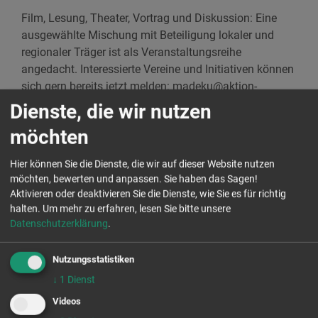
Film, Lesung, Theater, Vortrag und Diskussion: Eine
ausgewählte Mischung mit Beteiligung lokaler und
regionaler Träger ist als Veranstaltungsreihe
angedacht. Interessierte Vereine und Initiativen können
sich gern bereits jetzt melden: madeku@aktion-
zivilcourage.de
Dienste, die wir nutzen
möchten
Das Anmeldeformular finden Sie
unter:
http://madeku.de/anmeldung/
Hier können Sie die Dienste, die wir auf dieser Website nutzen
möchten, bewerten und anpassen. Sie haben das Sagen!
Aktivieren oder deaktivieren Sie die Dienste, wie Sie es für richtig
Stadtfrühstück am 21. Mai 2017
halten.
Um mehr zu erfahren, lesen Sie bitte unsere
Datenschutzerklärung
.
Einwohner und Neuankömmlinge können am Sonntag
nach dem "Markt der Kulturen" gemeinsam beim
Nutzungsstatistiken
"Tischlein deck dich-Stadtfrühstück" frühstücken und
dabei ins Gespräch kommen.
↓
1
Dienst
Videos
Weitere Informationen finden Sie