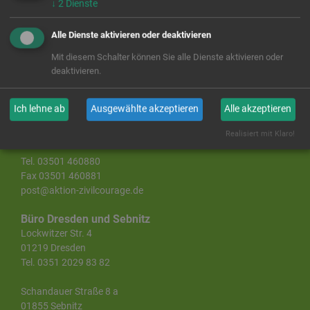
↓
2
Dienste
hier:
http://madeku.de/
Alle Dienste aktivieren oder deaktivieren
Mit diesem Schalter können Sie alle Dienste aktivieren oder
deaktivieren.
Landesgeschäftsstelle Sachsen
Aktion Zivilcourage e. V.
Ich lehne ab
Ausgewählte akzeptieren
Alle akzeptieren
Lange Straße 43
01796 Pirna
Realisiert mit Klaro!
Tel. 03501 460880
Fax 03501 460881
post@aktion-zivilcourage.de
Büro Dresden und Sebnitz
Lockwitzer Str. 4
01219 Dresden
Tel. 0351 2029 83 82
Schandauer Straße 8 a
01855 Sebnitz