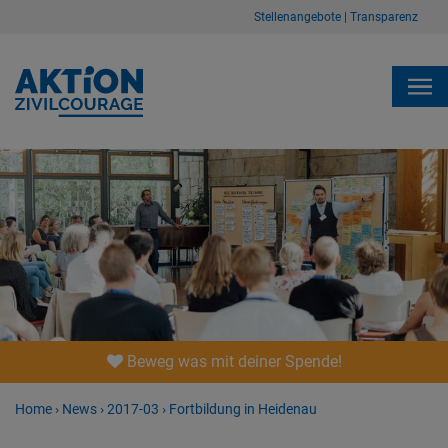
Stellenangebote
|
Transparenz
Beweg was mit deiner Spende!
Home
›
News
›
2017-03
›
Fortbildung in Heidenau