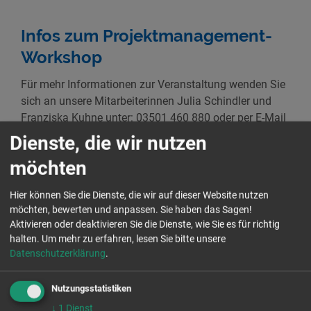
Infos zum Projektmanagement-
Workshop
Für mehr Informationen zur Veranstaltung wenden Sie
sich an unsere Mitarbeiterinnen Julia Schindler und
Franziska Kuhne unter: 03501 460 880 oder per E-Mail
j.schindler@aktion-zivilcourage.de
.
Dienste, die wir nutzen
möchten
Die Veranstaltung ist eine Kooperation der Aktion
Zivilcourage mit dem CJD Sachsen.
Hier können Sie die Dienste, die wir auf dieser Website nutzen
möchten, bewerten und anpassen. Sie haben das Sagen!
Unsere Engagementgeschichte in
Aktivieren oder deaktivieren Sie die Dienste, wie Sie es für richtig
Heidenau
halten.
Um mehr zu erfahren, lesen Sie bitte unsere
Datenschutzerklärung
.
Die Aktion Zivilcourage ist seit den Ausschreitungen
vom August 2015 vor der Erstaufnahmeeinrichtung
Nutzungsstatistiken
(Praktiker Baumarkt) in der Koordination der
ehrenamtlichen Flüchtlingshelfer engagiert. Dabei ist
↓
1
Dienst