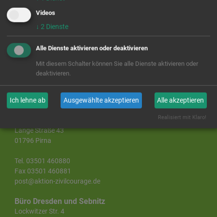
der Verein auf viel
Hilfsbereitschaft in der
Videos
Region
gestoßen. Anfang 2016 wurde dann das
↓
2
Dienste
MITEINANDER-Netzwerk in der Stadt gegründet. Unsere
Ehrenamtskoordinatorin Julia Schindler begleitet und
Alle Dienste aktivieren oder deaktivieren
coacht das Netzwerk seit seiner Entstehung.
Mit diesem Schalter können Sie alle Dienste aktivieren oder
deaktivieren.
Ich lehne ab
Ausgewählte akzeptieren
Alle akzeptieren
Landesgeschäftsstelle Sachsen
Realisiert mit Klaro!
Aktion Zivilcourage e. V.
Lange Straße 43
01796 Pirna
Tel. 03501 460880
Fax 03501 460881
post@aktion-zivilcourage.de
Büro Dresden und Sebnitz
Lockwitzer Str. 4