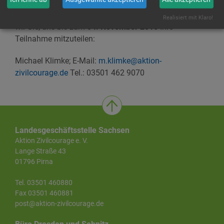
Zu passgenaueren Planung der Veranstaltung bitten
Realisiert mit Klaro!
wir Sie, uns bis zum
04. November 2016
Ihre
Teilnahme mitzuteilen:
Michael Klimke; E-Mail:
m.klimke@aktion-
zivilcourage.de
Tel.: 03501 462 9070
Landesgeschäftsstelle Sachsen
Aktion Zivilcourage e. V.
Lange Straße 43
01796 Pirna
Tel. 03501 460880
Fax 03501 460881
post@aktion-zivilcourage.de