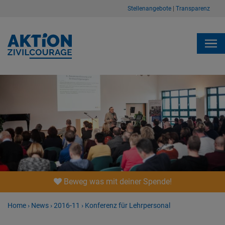
Stellenangebote
|
Transparenz
Beweg was mit deiner Spende!
Home
›
News
›
2016-11
›
Konferenz für Lehrpersonal