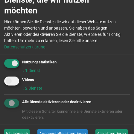
AG2
„Streiten, brüllen, stressen –
möchten
Praxisaustausch und Strategien im Umgang mit
Konflikten“
Hier können Sie die Dienste, die wir auf dieser Website nutzen
Reingard Brendler & Mandy Merker, Aktion
möchten, bewerten und anpassen. Sie haben das Sagen!
Zivilcourage e. V.
Aktivieren oder deaktivieren Sie die Dienste, wie Sie es für richtig
AG3
„Konflikte im Klassenzimmer spielerisch
halten.
Um mehr zu erfahren, lesen Sie bitte unsere
lösen – Die Forumtheatermethode“
Datenschutzerklärung
.
Walter Henckel, Theaterpädagogisches Zentrum
Sachsen e. V.
Nutzungsstatistiken
AG4
„Effektive Elterngespräche – Die
↓
1
Dienst
Anwendung von Techniken der Mediation in
Videos
Elterngesprächen“
Klaus Schmidt, Ausbilder interkulturelle
↓
2
Dienste
Mediation - interculture.de e. V.
Alle Dienste aktivieren oder deaktivieren
16:40 Uhr
Abschluss und Fazit
Sebastian Reißig,
Mit diesem Schalter können Sie alle Dienste aktivieren oder
Aktion Zivilcourage e. V.
deaktivieren.
17:00 Uhr
Ende der Veranstaltung
Ich lehne ab
Ausgewählte akzeptieren
Alle akzeptieren