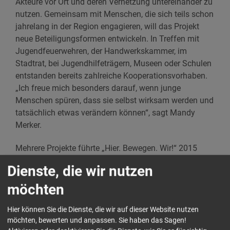
Akteure vor Ort und deren Vernetzung untereinander zu
nutzen. Gemeinsam mit Menschen, die sich teils schon
jahrelang in der Region engagieren, will das Projekt
neue Beteiligungsformen entwickeln. In Treffen mit
Jugendfeuerwehren, der Handwerkskammer, im
Stadtrat, bei Jugendhilfeträgern, Museen oder Schulen
entstanden bereits zahlreiche Kooperationsvorhaben.
„Ich freue mich besonders darauf, wenn junge
Menschen spüren, dass sie selbst wirksam werden und
tatsächlich etwas verändern können“, sagt Mandy
Merker.
Mehrere Projekte führte „Hier. Bewegen. Wir!“ 2015
durch. Am Goethe-Gymnasium in Sebnitz fanden mit
Dienste, die wir nutzen
allen 9. Klassen Workshops zum Thema Migration und
Asyl statt. Gemeinsam mit dem Demographie-Projekt
möchten
der Stadt Sebnitz startete das Projekt „Zaunkunst –
Gesichter Deiner Heimat“. Mit Graffiti und Farbe soll bis
Hier können Sie die Dienste, die wir auf dieser Website nutzen
möchten, bewerten und anpassen. Sie haben das Sagen!
zum nächsten Frühjahr eine 200 Meter lange