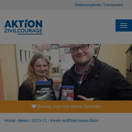
Stellenangebote
|
Transparenz
Beweg was mit deiner Spende!
Home
›
News
›
2015-12
›
Verein eröffnet neues Büro